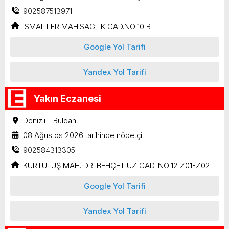
902587513971
ISMAILLER MAH.SAGLIK CAD.NO:10 B
Google Yol Tarifi
Yandex Yol Tarifi
Yakın Eczanesi
Denizli - Buldan
08 Ağustos 2026 tarihinde nöbetçi
902584313305
KURTULUŞ MAH. DR. BEHÇET UZ CAD. NO:12 Z01-Z02
Google Yol Tarifi
Yandex Yol Tarifi