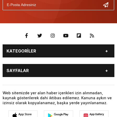
KATEGORİLER
BURÇLAR
CANLI BORSA
SAYFALAR
CANLI SONUÇLAR
CANLI TV
COVID-19
FİKSTÜR
BURÇLAR
CANLI BORSA
FİRMA EKLE
FİRMA REHBERİ
CANLI SONUÇLAR
CANLI TV
Web sitemizde yer alan haber içerikleri izin alınmadan,
GAZETE OKU
GAZETELER
kaynak gösterilerek dahi iktibas edilemez. Kanuna aykırı ve
COVID-19
FİKSTÜR
HABER GÖNDER
HAVA DURUMU
izinsiz olarak kopyalanamaz, başka yerde yayınlanamaz.
FİRMA EKLE
FİRMA REHBERİ
HİSSELER
NAMAZ VAKİTLERİ
GAZETE OKU
GAZETELER
NÖBETÇİ ECZANELER
PARİTELER