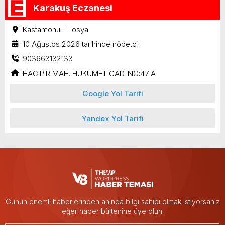
Karakuş Eczanesi
Kastamonu - Tosya
10 Ağustos 2026 tarihinde nöbetçi
903663132133
HACIPIR MAH. HÜKÜMET CAD. NO:47 A
Google Yol Tarifi
Yandex Yol Tarifi
Günün önemli haberlerinden anında bilgi sahibi olmak istiyorsanız
eğer haber bültenine üye olun.