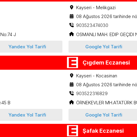
Kayseri - Melikgazi
08 Ağustos 2026 tarihinde nö
903523474030
 No:74 J
OSMANLI MAH. EDIP GEÇIDI 
Yandex Yol Tarifi
Google Yol Tarifi
Çıgdem Eczanesi
Kayseri - Kocasinan
08 Ağustos 2026 tarihinde nö
903522316829
.45 B
ÖRNEKEVLER MH.ATATÜRK BU
Yandex Yol Tarifi
Google Yol Tarifi
Şafak Eczanesi