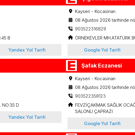
Kayseri - Kocasinan
08 Ağustos 2026 tarihinde nö
903522316829
.45 B
ÖRNEKEVLER MH.ATATÜRK BU
Yandex Yol Tarifi
Google Yol Tarifi
Şafak Eczanesi
Kayseri - Kocasinan
08 Ağustos 2026 tarihinde nö
903522358123
 NO:35 D
FEVZİÇAKMAK SAĞLIK OCAĞ
SALONU ÇAPRAZI
Yandex Yol Tarifi
Google Yol Tarifi