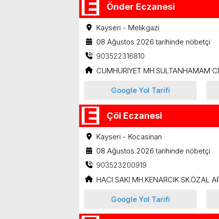
Önder Eczanesi
Kayseri - Melikgazi
08 Ağustos 2026 tarihinde nöbetçi
903522316810
CUMHURIYET MH.SULTANHAMAM CD
Google Yol Tarifi
Çöl Eczanesi
Kayseri - Kocasinan
08 Ağustos 2026 tarihinde nöbetçi
903523200919
HACI SAKI MH.KENARCIK SK.ÖZAL AP
Google Yol Tarifi