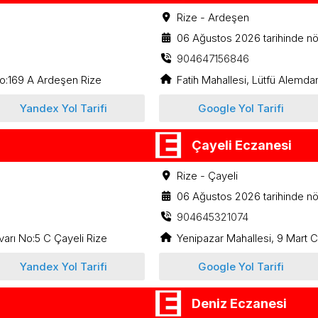
Rize - Ardeşen
06 Ağustos 2026 tarihinde nö
904647156846
o:169 A Ardeşen Rize
Fatih Mahallesi, Lütfü Alemd
Yandex Yol Tarifi
Google Yol Tarifi
Çayeli Eczanesi
Rize - Çayeli
06 Ağustos 2026 tarihinde nö
904645321074
varı No:5 C Çayeli Rize
Yenipazar Mahallesi, 9 Mart 
Yandex Yol Tarifi
Google Yol Tarifi
Deniz Eczanesi