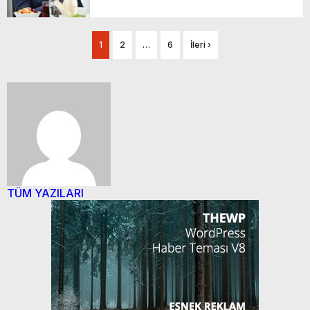
1
2
…
6
İleri ›
TÜM YAZILARI