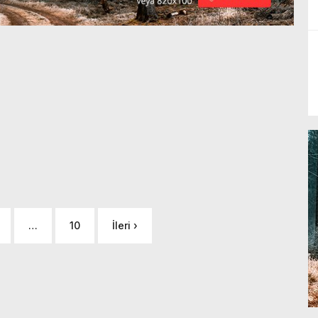
…
10
İleri ›