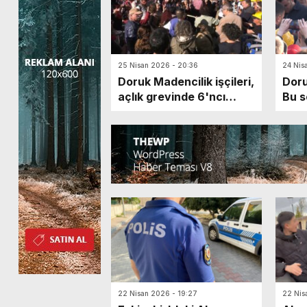
25 Nisan 2026 - 20:36
24 Nis
Doruk Madencilik işçileri,
Doru
açlık grevinde 6'ncı
Bu s
günü geride bıraktı
olmu
22 Nisan 2026 - 19:27
22 Nis