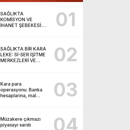
01
SAĞLIKTA
KOMİSYON VE
İHANET ŞEBEKESİ:
DR. NİHAT URUÇ VE
SEMİH İŞİTME
MERKEZİ’NİN SGK
02
VURGUNU!
SAĞLIKTA BİR KARA
LEKE: Sİ-SER İŞİTME
MERKEZLERİ VE
MODERN UMUT
TACİRLİĞİ
03
Kara para
operasyonu: Banka
hesaplarına, mal
varlıklarına el konuldu
04
Müzakere çıkmazı
piyasayı sarstı