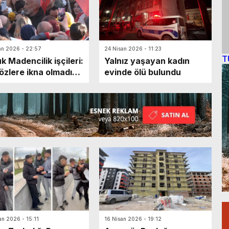
an 2026 - 22:57
24 Nisan 2026 - 11:23
T
k Madencilik işçileri:
Yalnız yaşayan kadın
özlere ikna olmadık,
evinde ölü bulundu
yoruz da
an 2026 - 15:11
16 Nisan 2026 - 19:12