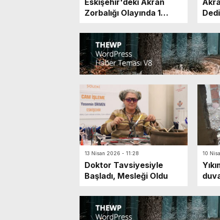
Eskişehir'deki Akran
Akra
Zorbalığı Olayında 1
Dedi
Gözaltı
Sos
Payl
13 Nisan 2026 - 11:28
10 Nis
Doktor Tavsiyesiyle
Yıkı
Başladı, Mesleği Oldu
duva