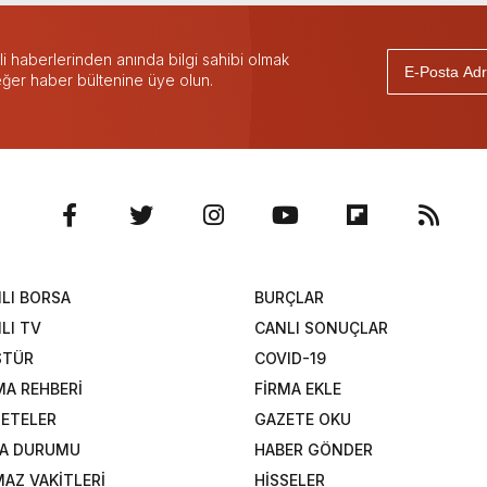
 haberlerinden anında bilgi sahibi olmak
 eğer haber bültenine üye olun.
LI BORSA
BURÇLAR
LI TV
CANLI SONUÇLAR
STÜR
COVID-19
MA REHBERİ
FİRMA EKLE
ETELER
GAZETE OKU
A DURUMU
HABER GÖNDER
AZ VAKİTLERİ
HİSSELER