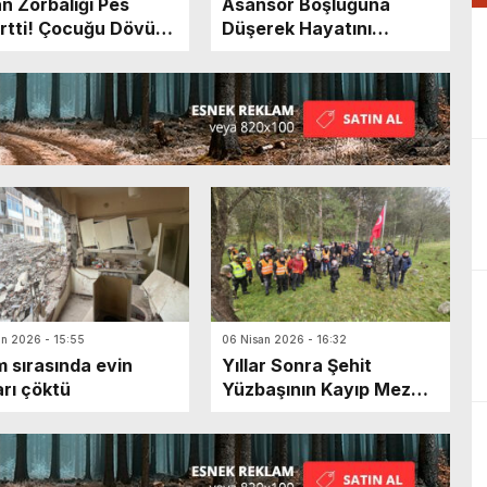
n Zorbalığı Pes
Asansör Boşluğuna
rtti! Çocuğu Dövüp
Düşerek Hayatını
yal Medyada
Kaybetti
aştılar
an 2026 - 15:55
06 Nisan 2026 - 16:32
m sırasında evin
Yıllar Sonra Şehit
rı çöktü
Yüzbaşının Kayıp Mezarı
Bulundu