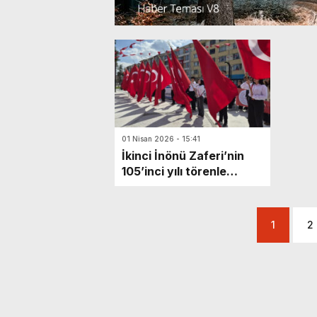
01 Nisan 2026 - 15:41
İkinci İnönü Zaferi’nin
105’inci yılı törenle
kutlandı
1
2