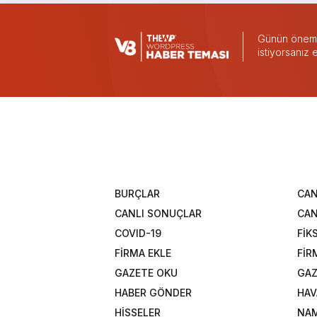
Günün önemli
istiyorsanız
BURÇLAR
CAN
CANLI SONUÇLAR
CAN
COVID-19
FİK
FİRMA EKLE
FİR
GAZETE OKU
GAZ
HABER GÖNDER
HAV
HİSSELER
NAM