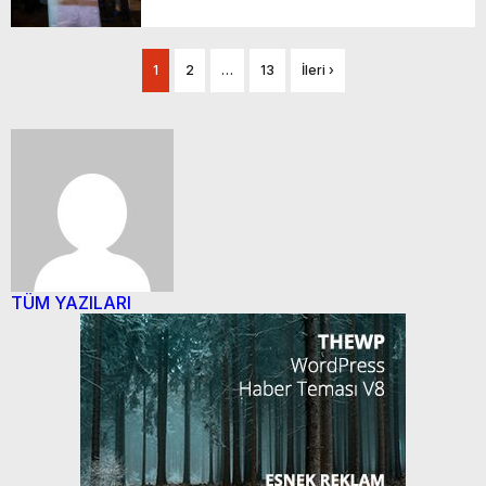
1
2
…
13
İleri ›
TÜM YAZILARI