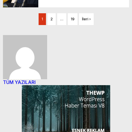
1
2
…
19
İleri ›
TÜM YAZILARI