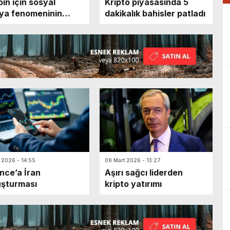
oin için sosyal
Kripto piyasasında 5
ya fenomeninin
dakikalık bahisler patladı
sını kaçırdılar
t 2026 - 14:55
09 Mart 2026 - 13:27
nce’a İran
Aşırı sağcı liderden
şturması
kripto yatırımı