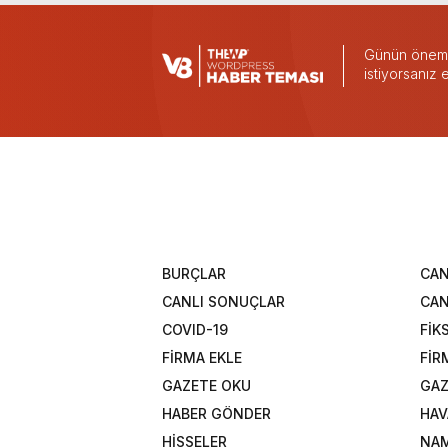
Günün önemli
istiyorsanız
BURÇLAR
CAN
CANLI SONUÇLAR
CAN
COVID-19
FİK
FİRMA EKLE
FİR
GAZETE OKU
GAZ
HABER GÖNDER
HAV
HİSSELER
NAM