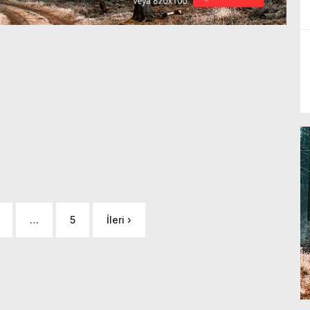
…
5
İleri ›