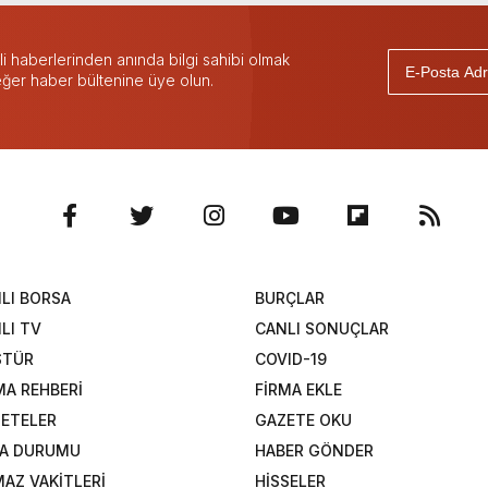
 haberlerinden anında bilgi sahibi olmak
 eğer haber bültenine üye olun.
LI BORSA
BURÇLAR
LI TV
CANLI SONUÇLAR
STÜR
COVID-19
MA REHBERİ
FİRMA EKLE
ETELER
GAZETE OKU
A DURUMU
HABER GÖNDER
AZ VAKİTLERİ
HİSSELER