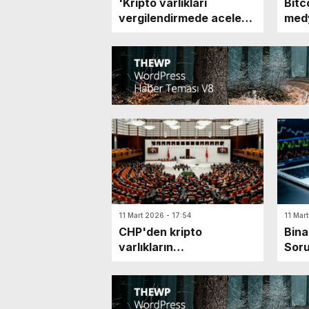
'Kripto varlıkları
Bitc
vergilendirmede aceleci
med
bir tavır içinde olunduğu
baba
gayet açık'
11 Mart 2026 - 17:54
11 Mar
CHP'den kripto
Bina
varlıkların
Soru
vergilendirilmesini de
kanun teklifine
muhalefet şerhi