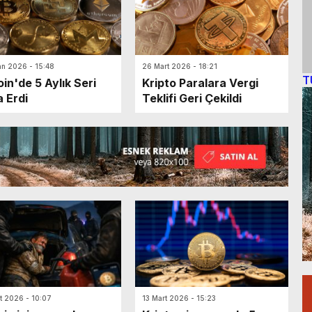
an 2026 - 15:48
26 Mart 2026 - 18:21
T
oin'de 5 Aylık Seri
Kripto Paralara Vergi
 Erdi
Teklifi Geri Çekildi
t 2026 - 10:07
13 Mart 2026 - 15:23