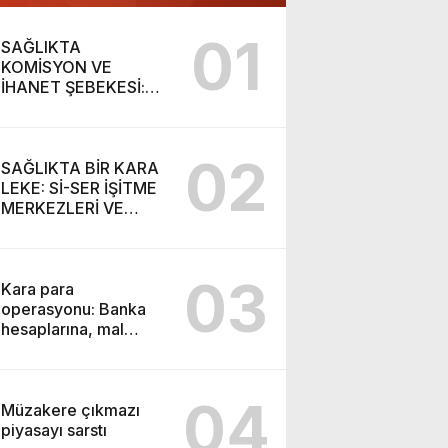
01
SAĞLIKTA
KOMİSYON VE
İHANET ŞEBEKESİ:
DR. NİHAT URUÇ VE
SEMİH İŞİTME
MERKEZİ’NİN SGK
02
VURGUNU!
SAĞLIKTA BİR KARA
LEKE: Sİ-SER İŞİTME
MERKEZLERİ VE
MODERN UMUT
TACİRLİĞİ
03
Kara para
operasyonu: Banka
hesaplarına, mal
varlıklarına el konuldu
04
Müzakere çıkmazı
piyasayı sarstı