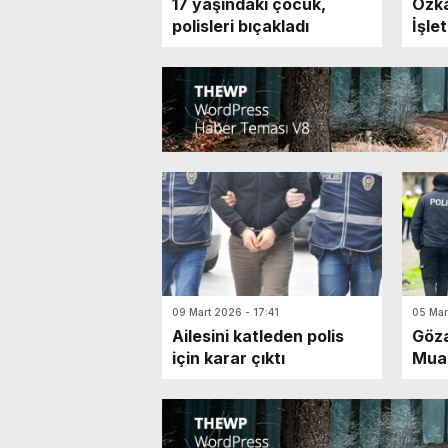
17 yaşındaki çocuk,
Özka
polisleri bıçakladı
İşle
Bask
09 Mart 2026 - 17:41
05 Mar
Ailesini katleden polis
Göza
için karar çıktı
Muam
Sor