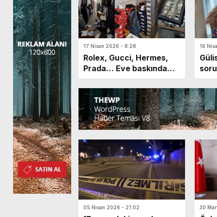
17 Nisan 2026 - 8:28
16 Nis
Rolex, Gucci, Hermes,
Güli
Prada… Eve baskında
soru
yüzlerce sahte ürün ele
tutu
geçirildi
05 Nisan 2026 - 21:02
30 Mar