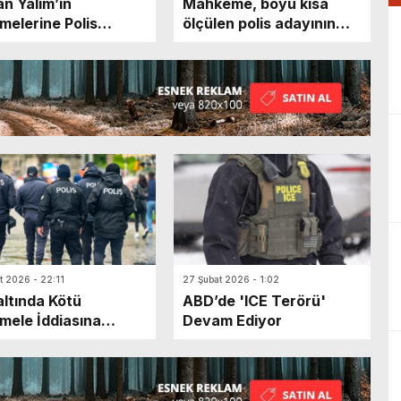
n Yalım’ın
Mahkeme, boyu kısa
tmelerine Polis
ölçülen polis adayının
ını
elenme kararını iptal etti
t 2026 - 22:11
27 Şubat 2026 - 1:02
ltında Kötü
ABD’de 'ICE Terörü'
ele İddiasına
Devam Ediyor
uşturma