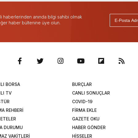
 haberlerinden anında bilgi sahibi olmak
 eğer haber bültenine üye olun.
LI BORSA
BURÇLAR
LI TV
CANLI SONUÇLAR
STÜR
COVID-19
MA REHBERİ
FİRMA EKLE
ETELER
GAZETE OKU
A DURUMU
HABER GÖNDER
AZ VAKİTLERİ
HİSSELER