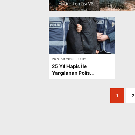
26 Şubat 2026 - 17:32
25 Yıl Hapis İle
Yargılanan Polis
Arkadaşını Öldürdü
1
2