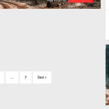
…
7
İleri ›