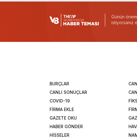
Günün önemli
istiyorsanız
BURÇLAR
CAN
CANLI SONUÇLAR
CAN
COVID-19
FİK
FİRMA EKLE
FİR
GAZETE OKU
GAZ
HABER GÖNDER
HAV
HİSSELER
NAM