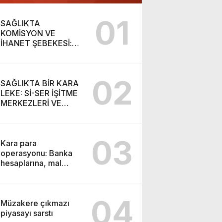
01
SAĞLIKTA
KOMİSYON VE
İHANET ŞEBEKESİ:
DR. NİHAT URUÇ VE
SEMİH İŞİTME
MERKEZİ’NİN SGK
02
VURGUNU!
SAĞLIKTA BİR KARA
LEKE: Sİ-SER İŞİTME
MERKEZLERİ VE
MODERN UMUT
TACİRLİĞİ
03
Kara para
operasyonu: Banka
hesaplarına, mal
varlıklarına el konuldu
04
Müzakere çıkmazı
piyasayı sarstı