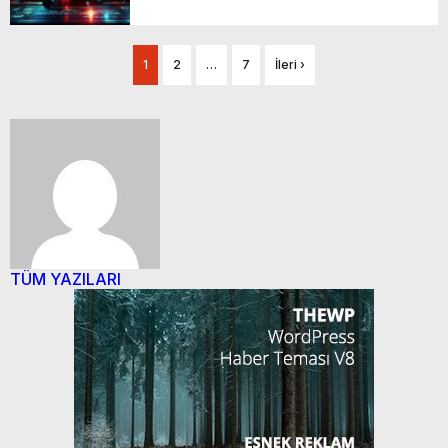
1
2
…
7
İleri ›
TÜM YAZILARI