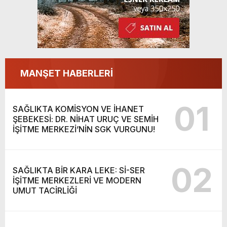
MANŞET HABERLERİ
01
SAĞLIKTA KOMİSYON VE İHANET
ŞEBEKESİ: DR. NİHAT URUÇ VE SEMİH
İŞİTME MERKEZİ’NİN SGK VURGUNU!
02
SAĞLIKTA BİR KARA LEKE: Sİ-SER
İŞİTME MERKEZLERİ VE MODERN
UMUT TACİRLİĞİ