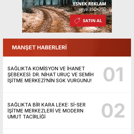
MANŞET HABERLERİ
01
SAĞLIKTA KOMİSYON VE İHANET
ŞEBEKESİ: DR. NİHAT URUÇ VE SEMİH
İŞİTME MERKEZİ’NİN SGK VURGUNU!
02
SAĞLIKTA BİR KARA LEKE: Sİ-SER
İŞİTME MERKEZLERİ VE MODERN
UMUT TACİRLİĞİ