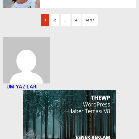
1
2
…
4
İleri ›
TÜM YAZILARI