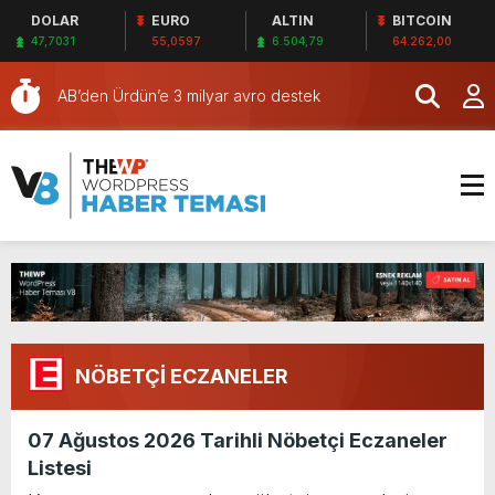
DOLAR
EURO
ALTIN
BITCOIN
almaktan 11 yıl hapis cezası verildi
SAĞLIKTA KOMİSYON VE İHANET ŞEBEKESİ:
47,7031
55,0597
6.504,79
64.262,00
DR. NİHAT URUÇ VE SEMİH İŞİTME
SAĞLIKTA BİR KARA LEKE: Sİ-SER İŞİTME
MERKEZİ’NİN SGK VURGUNU!
MERKEZLERİ VE MODERN UMUT TACİRLİĞİ
AB’den Ürdün’e 3 milyar avro destek
Çin’de bir hayvanat bahçesi romatizmayı
tedavi ettiği iddasıyla kaplan idrarı satmaya
Donald Trump hükümeti uzayda mahsur kalan
başladı
astronotları dünyaya döndürecek
Avrupa’da bir ilk: Çekya, Bitcoin’e yatırım
yapacak
Emmanuel Macron duyurdu: Mona Lisa
taşınıyor
İtalya’da çiftçiler, Milano kent merkezinde
protesto düzenledi
ABD’ye kaçak giren suçlu göçmenler
Guantanamo’da tutulacak
Türkiye karşıtı Bob Menendez’e rüşvet
NÖBETÇİ ECZANELER
almaktan 11 yıl hapis cezası verildi
SAĞLIKTA KOMİSYON VE İHANET ŞEBEKESİ:
DR. NİHAT URUÇ VE SEMİH İŞİTME
07 Ağustos 2026 Tarihli Nöbetçi Eczaneler
MERKEZİ’NİN SGK VURGUNU!
Listesi