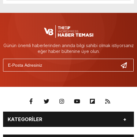
Günün önemli haberlerinden anında bilgi sahibi olmak istiyorsanız
eğer haber bültenine üye olun.
KATEGORİLER
BURÇLAR
CANLI BORSA