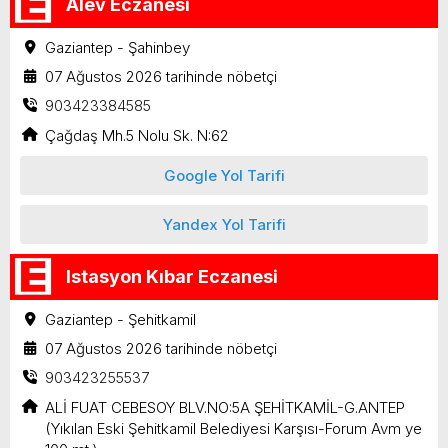
Alev Eczanesi
Gaziantep - Şahinbey
07 Ağustos 2026 tarihinde nöbetçi
903423384585
Çağdaş Mh.5 Nolu Sk. N:62
Google Yol Tarifi
Yandex Yol Tarifi
Istasyon Kıbar Eczanesi
Gaziantep - Şehitkamil
07 Ağustos 2026 tarihinde nöbetçi
903423255537
ALİ FUAT CEBESOY BLV.NO:5A ŞEHİTKAMİL-G.ANTEP
(Yıkılan Eski Şehitkamil Belediyesi Karşısı-Forum Avm ye