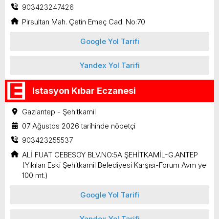
903423247426
Pirsultan Mah. Çetin Emeç Cad. No:70
Google Yol Tarifi
Yandex Yol Tarifi
Istasyon Kıbar Eczanesi
Gaziantep - Şehitkamil
07 Ağustos 2026 tarihinde nöbetçi
903423255537
ALİ FUAT CEBESOY BLV.NO:5A ŞEHİTKAMİL-G.ANTEP
(Yıkılan Eski Şehitkamil Belediyesi Karşısı-Forum Avm ye
100 mt.)
Google Yol Tarifi
Yandex Yol Tarifi