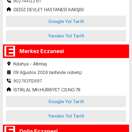
902744122151
GEDİZ DEVLET HASTANESİ KARŞISI
Google Yol Tarifi
Yandex Yol Tarifi
Merkez Eczanesi
Kütahya - Altıntaş
09 Ağustos 2026 tarihinde nöbetçi
902743112697
İSTİKLAL MH.HÜRRİYET CD.NO:78
Google Yol Tarifi
Yandex Yol Tarifi
Doğa Eczanesi