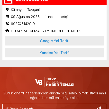
Kütahya - Tavşanli
09 Ağustos 2026 tarihinde nöbetçi
902746142919
DURAK MH.KEMAL ZEYTINOGLU CD.NO:89
Google Yol Tarifi
Yandex Yol Tarifi
Günün önemli haberlerinden anında bilgi sahibi olmak istiyorsanız
eğer haber bültenine üye olun.