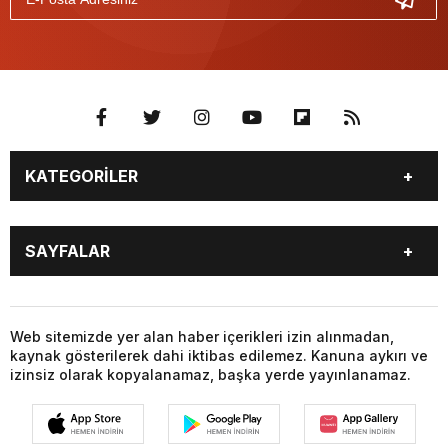
KATEGORİLER
BURÇLAR
CANLI BORSA
SAYFALAR
CANLI SONUÇLAR
CANLI TV
COVID-19
FİKSTÜR
BURÇLAR
CANLI BORSA
FİRMA EKLE
FİRMA REHBERİ
CANLI SONUÇLAR
CANLI TV
Web sitemizde yer alan haber içerikleri izin alınmadan,
GAZETE OKU
GAZETELER
kaynak gösterilerek dahi iktibas edilemez. Kanuna aykırı ve
COVID-19
FİKSTÜR
HABER GÖNDER
HAVA DURUMU
izinsiz olarak kopyalanamaz, başka yerde yayınlanamaz.
FİRMA EKLE
FİRMA REHBERİ
HİSSELER
NAMAZ VAKİTLERİ
GAZETE OKU
GAZETELER
NÖBETÇİ ECZANELER
PARİTELER
HABER GÖNDER
HAVA DURUMU