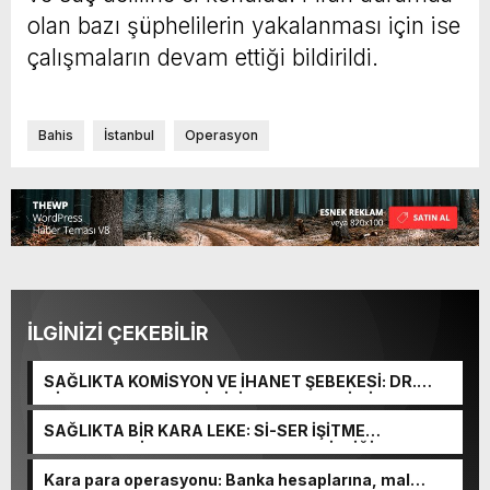
olan bazı şüphelilerin yakalanması için ise
çalışmaların devam ettiği bildirildi.
Bahis
İstanbul
Operasyon
İLGİNİZİ ÇEKEBİLİR
SAĞLIKTA KOMİSYON VE İHANET ŞEBEKESİ: DR.
NİHAT URUÇ VE SEMİH İŞİTME MERKEZİ’NİN SGK
VURGUNU!
SAĞLIKTA BİR KARA LEKE: Sİ-SER İŞİTME
MERKEZLERİ VE MODERN UMUT TACİRLİĞİ
Kara para operasyonu: Banka hesaplarına, mal