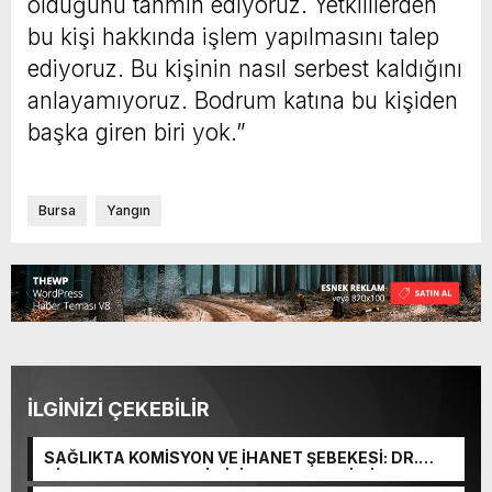
olduğunu tahmin ediyoruz. Yetkililerden
bu kişi hakkında işlem yapılmasını talep
ediyoruz. Bu kişinin nasıl serbest kaldığını
anlayamıyoruz. Bodrum katına bu kişiden
başka giren biri yok.”
Bursa
Yangın
İLGİNİZİ ÇEKEBİLİR
SAĞLIKTA KOMİSYON VE İHANET ŞEBEKESİ: DR.
NİHAT URUÇ VE SEMİH İŞİTME MERKEZİ’NİN SGK