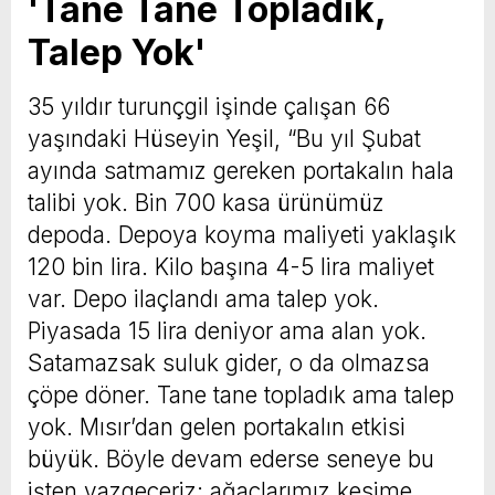
'Tane Tane Topladık,
Talep Yok'
35 yıldır turunçgil işinde çalışan 66
yaşındaki Hüseyin Yeşil, “Bu yıl Şubat
ayında satmamız gereken portakalın hala
talibi yok. Bin 700 kasa ürünümüz
depoda. Depoya koyma maliyeti yaklaşık
120 bin lira. Kilo başına 4-5 lira maliyet
var. Depo ilaçlandı ama talep yok.
Piyasada 15 lira deniyor ama alan yok.
Satamazsak suluk gider, o da olmazsa
çöpe döner. Tane tane topladık ama talep
yok. Mısır’dan gelen portakalın etkisi
büyük. Böyle devam ederse seneye bu
işten vazgeçeriz; ağaçlarımız kesime