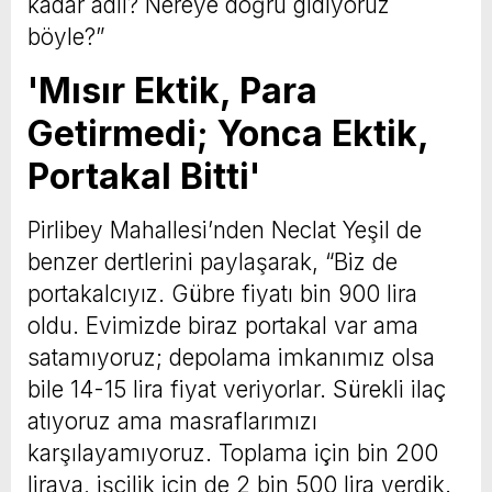
kadar adil? Nereye doğru gidiyoruz
böyle?”
'Mısır Ektik, Para
Getirmedi; Yonca Ektik,
Portakal Bitti'
Pirlibey Mahallesi’nden Neclat Yeşil de
benzer dertlerini paylaşarak, “Biz de
portakalcıyız. Gübre fiyatı bin 900 lira
oldu. Evimizde biraz portakal var ama
satamıyoruz; depolama imkanımız olsa
bile 14-15 lira fiyat veriyorlar. Sürekli ilaç
atıyoruz ama masraflarımızı
karşılayamıyoruz. Toplama için bin 200
liraya, işçilik için de 2 bin 500 lira verdik.