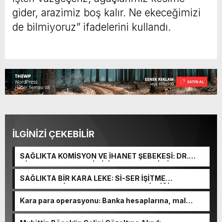
gider, arazimiz boş kalır. Ne ekeceğimizi
de bilmiyoruz” ifadelerini kullandı.
İLGİNİZİ ÇEKEBİLİR
SAĞLIKTA KOMİSYON VE İHANET ŞEBEKESİ: DR.
NİHAT URUÇ VE SEMİH İŞİTME MERKEZİ’NİN SGK
VURGUNU!
SAĞLIKTA BİR KARA LEKE: Sİ-SER İŞİTME
MERKEZLERİ VE MODERN UMUT TACİRLİĞİ
Kara para operasyonu: Banka hesaplarına, mal
varlıklarına el konuldu