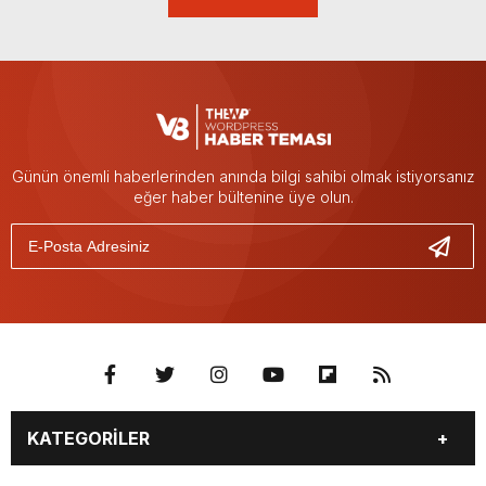
Günün önemli haberlerinden anında bilgi sahibi olmak istiyorsanız
eğer haber bültenine üye olun.
KATEGORİLER