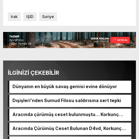
Irak
IŞİD
Suriye
İLGİNİZİ ÇEKEBİLİR
Dünyanın en büyük savaş gemisi evine dönüyor
Dışişleri'nden Sumud Filosu saldırısına sert tepki
Aracında çürümüş ceset bulunmuştu… Korkunç
cinayetin detayları ortaya çıktı
Aracında Çürümüş Ceset Bulunan D4vd, Korkunç
Cinayetle Yargılanıyor