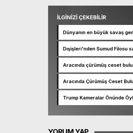
İLGİNİZİ ÇEKEBİLİR
Dünyanın en büyük savaş gem
Dışişleri'nden Sumud Filosu sa
Aracında çürümüş ceset bulu
çıktı
Aracında Çürümüş Ceset Bulu
Trump Kameralar Önünde Öyle 
YORUM YAP