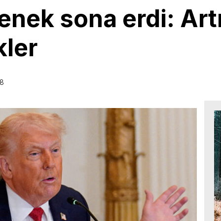
lenek sona erdi: Art
ler
08