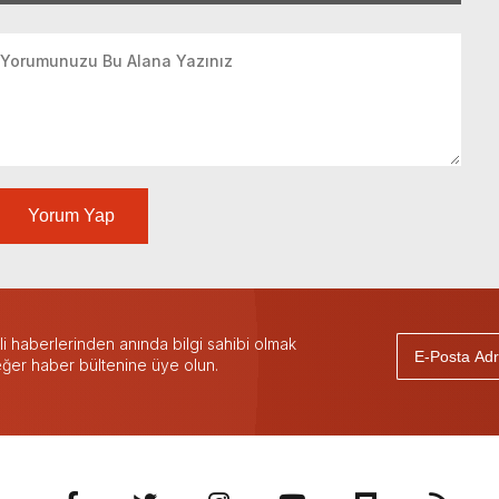
Yorum Yap
 haberlerinden anında bilgi sahibi olmak
 eğer haber bültenine üye olun.