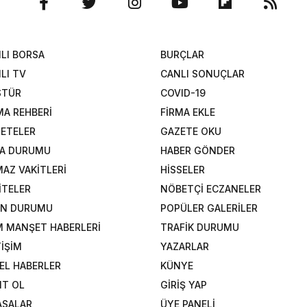
LI BORSA
BURÇLAR
LI TV
CANLI SONUÇLAR
STÜR
COVID-19
MA REHBERİ
FİRMA EKLE
ETELER
GAZETE OKU
A DURUMU
HABER GÖNDER
AZ VAKİTLERİ
HİSSELER
İTELER
NÖBETÇİ ECZANELER
AN DURUMU
POPÜLER GALERİLER
 MANŞET HABERLERİ
TRAFİK DURUMU
TİŞİM
YAZARLAR
EL HABERLER
KÜNYE
IT OL
GİRİŞ YAP
ASALAR
ÜYE PANELİ