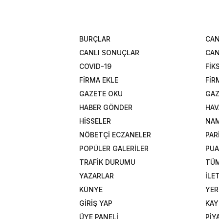
BURÇLAR
CAN
CANLI SONUÇLAR
CAN
COVID-19
FİK
FİRMA EKLE
FİR
GAZETE OKU
GAZ
HABER GÖNDER
HAV
HİSSELER
NAM
NÖBETÇİ ECZANELER
PAR
POPÜLER GALERİLER
PU
TRAFİK DURUMU
TÜM
YAZARLAR
İLE
KÜNYE
YER
GİRİŞ YAP
KAY
ÜYE PANELİ
PİY