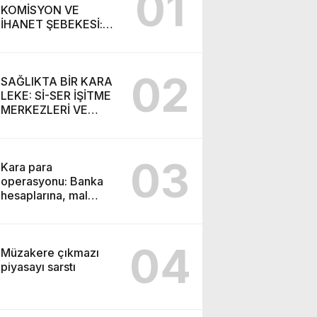
01
KOMİSYON VE
İHANET ŞEBEKESİ:
DR. NİHAT URUÇ VE
SEMİH İŞİTME
MERKEZİ’NİN SGK
02
VURGUNU!
SAĞLIKTA BİR KARA
LEKE: Sİ-SER İŞİTME
MERKEZLERİ VE
MODERN UMUT
TACİRLİĞİ
03
Kara para
operasyonu: Banka
hesaplarına, mal
varlıklarına el konuldu
04
Müzakere çıkmazı
piyasayı sarstı