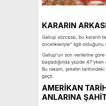
KARARIN ARKAS
Gallup sözcüsü, bu kararın ta
öncelikleriyle” ilgili olduğun
Gallup'un son verilerine gör
başladığında yüzde 47'yken a
Bu rakam, şirketin tarihindek
geçti.
AMERİKAN TARİH
ANLARINA ŞAHİ