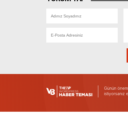
Günün önemli
istiyorsanız