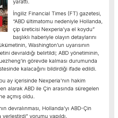
yarattı.
İngiliz Financial Times (FT) gazetesi,
“ABD ültimatomu nedeniyle Hollanda,
çip üreticisi Nexperia’ya el koydu”
başlıklı haberiyle olayın detaylarını
ükümetinin, Washington’un uyarısının
ini devraldığı belirtildi; ABD yönetiminin,
 Xuezheng’in görevde kalması durumunda
stesinde kalacağını bildirdiği ifade edildi.
bu ay içerisinde Nexperia'nın hakim
den alarak ABD ile Çin arasında süregelen
phe açmış oldu.
a’nın devralınması, Hollanda’yı ABD-Çin
a yerleştirdi” yorumu yapıldı.