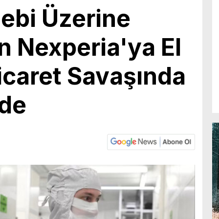
ebi Üzerine
n Nexperia'ya El
icaret Savaşında
rde