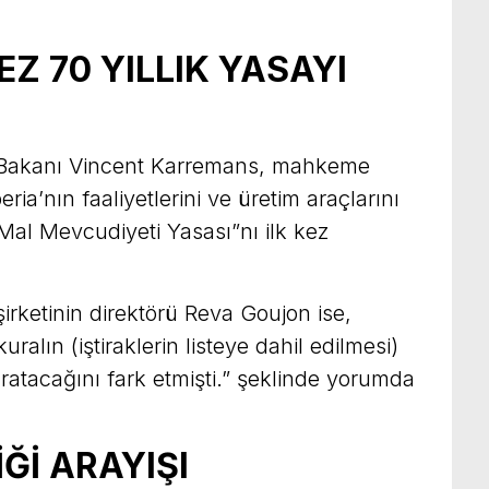
Z 70 YILLIK YASAYI
 Bakanı Vincent Karremans, mahkeme
ia’nın faaliyetlerini ve üretim araçlarını
Mal Mevcudiyeti Yasası”nı ilk kez
rketinin direktörü Reva Goujon ise,
alın (iştiraklerin listeye dahil edilmesi)
yaratacağını fark etmişti.” şeklinde yorumda
Ğİ ARAYIŞI