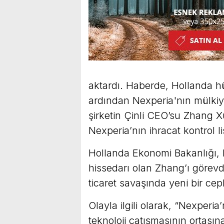
aktardı. Haberde, Hollanda h
ardından Nexperia'nın mülkiyet
şirketin Çinli CEO’su Zhang
Nexperia’nın ihracat kontrol li
Hollanda Ekonomi Bakanlığı, 
hissedarı olan Zhang’ı görev
ticaret savaşında yeni bir ce
Olayla ilgili olarak, “Nexperi
teknoloji çatışmasının ortasın