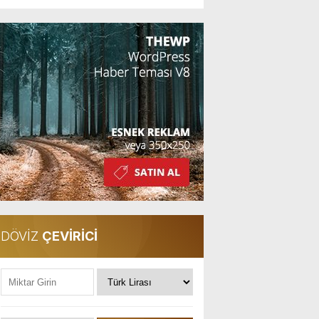
DÖVİZ
ÇEVİRİCİ