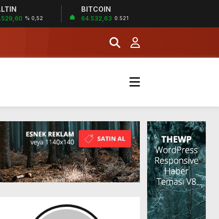
LTIN
BITCOIN
İĞİ
.529,60
64.532,63
% 0,52
0.521
şladı
MERKEZİ’NİN SGK