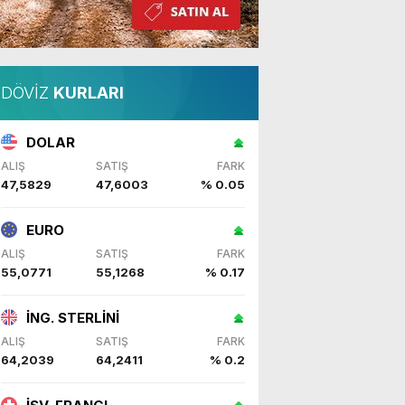
DÖVİZ
KURLARI
DOLAR
ALIŞ
SATIŞ
FARK
47,5829
47,6003
% 0.05
EURO
ALIŞ
SATIŞ
FARK
55,0771
55,1268
% 0.17
İNG. STERLİNİ
ALIŞ
SATIŞ
FARK
64,2039
64,2411
% 0.2