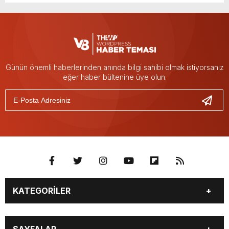
Günün önemli haberlerinden anında bilgi sahibi olmak istiyorsanız
eğer haber bültenine üye olun.
KATEGORİLER
BURÇLAR
CANLI BORSA
SAYFALAR