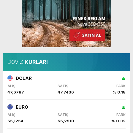
DÖVİZ
KURLARI
DOLAR
ALIŞ
SATIŞ
FARK
47,6787
47,7436
% 0.18
EURO
ALIŞ
SATIŞ
FARK
55,1254
55,2510
% 0.32