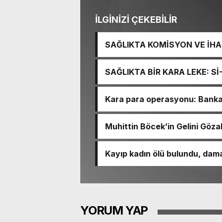
İLGİNİZİ ÇEKEBİLİR
SAĞLIKTA KOMİSYON VE İHAN
İŞİTME MERKEZİ’NİN SGK V
SAĞLIKTA BİR KARA LEKE: S
TACİRLİĞİ
Kara para operasyonu: Banka h
Muhittin Böcek’in Gelini Gözal
Kayıp kadın ölü bulundu, dama
YORUM YAP