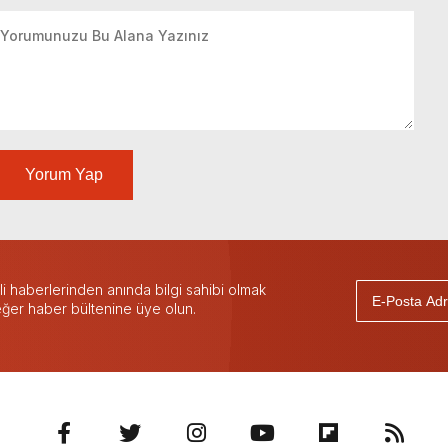
Yorum Yap
 haberlerinden anında bilgi sahibi olmak
 eğer haber bültenine üye olun.