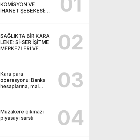
01
KOMİSYON VE
İHANET ŞEBEKESİ:
DR. NİHAT URUÇ VE
SEMİH İŞİTME
MERKEZİ’NİN SGK
02
VURGUNU!
SAĞLIKTA BİR KARA
LEKE: Sİ-SER İŞİTME
MERKEZLERİ VE
MODERN UMUT
TACİRLİĞİ
03
Kara para
operasyonu: Banka
hesaplarına, mal
varlıklarına el konuldu
04
Müzakere çıkmazı
piyasayı sarstı