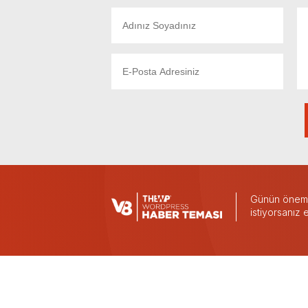
Günün önemli
istiyorsanız