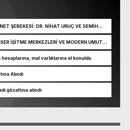
ET ŞEBEKESİ: DR. NİHAT URUÇ VE SEMİH
URGUNU!
İ-SER İŞİTME MERKEZLERİ VE MODERN UMUT
esaplarına, mal varlıklarına el konuldu
tına Alındı
dı gözaltına alındı