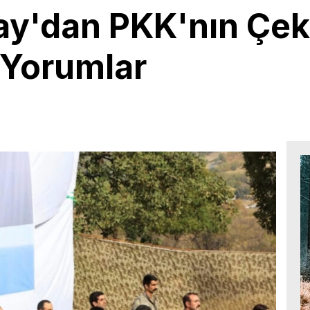
ay'dan PKK'nın Çek
 Yorumlar
5