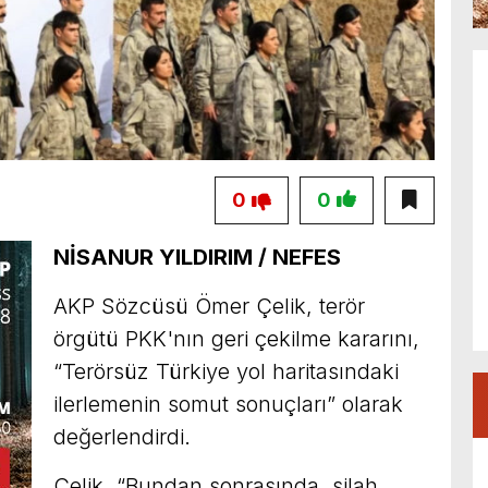
0
0
NİSANUR YILDIRIM / NEFES
AKP Sözcüsü Ömer Çelik, terör
örgütü PKK'nın geri çekilme kararını,
“Terörsüz Türkiye yol haritasındaki
ilerlemenin somut sonuçları” olarak
değerlendirdi.
Çelik, “Bundan sonrasında, silah