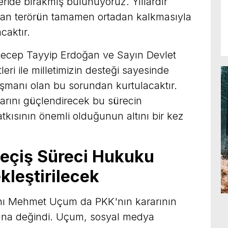
ride bırakmış bulunuyoruz. Yıllardır
lan terörün tamamen ortadan kalkmasıyla
caktır.
ecep Tayyip Erdoğan ve Sayın Devlet
tleri ile milletimizin desteği sayesinde
düşmanı olan bu sorundan kurtulacaktır.
rarını güçlendirecek bu sürecin
tkısının önemli olduğunun altını bir kez
çiş Süreci Hukuku
kleştirilecek
ı Mehmet Uçum da PKK'nın kararının
una değindi. Uçum, sosyal medya