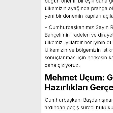
bugün önemli bir eşik daha ge
ülkemizin ayağında pranga o
yeni bir dönemin kapıları açıla
– Cumhurbaşkanımız Sayın R
Bahçeli'nin iradeleri ve diraye
ülkemiz, yıllardır her iyinin 
Ülkemizin ve bölgemizin istik
sonuçlanması için herkesin ka
daha çiziyoruz.
Mehmet Uçum: Ge
Hazırlıkları Gerçe
Cumhurbaşkanı Başdanışman
ardından geçiş süreci hukuk