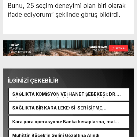
Bunu, 25 seçim deneyimi olan biri olarak
ifade ediyorum” şeklinde görüş bildirdi.
İLGİNİZİ ÇEKEBİLİR
SAĞLIKTA KOMİSYON VE İHANET ŞEBEKESİ: DR.
NİHAT URUÇ VE SEMİH İŞİTME MERKEZİ’NİN SGK
VURGUNU!
SAĞLIKTA BİR KARA LEKE: Sİ-SER İŞİTME
MERKEZLERİ VE MODERN UMUT TACİRLİĞİ
Kara para operasyonu: Banka hesaplarına, mal
varlıklarına el konuldu
Muhittin Böcek’in Gelini Gözaltına Alındı