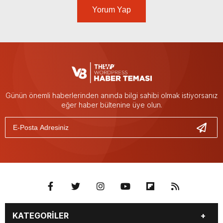
Yorum Yap
Günün önemli haberlerinden anında bilgi sahibi olmak istiyorsanız
eğer haber bültenine üye olun.
KATEGORİLER