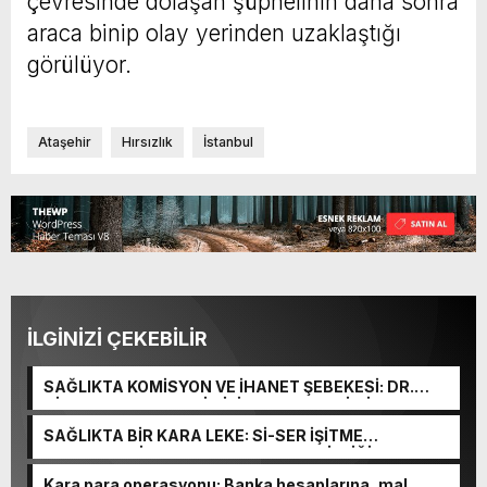
çevresinde dolaşan şüphelinin daha sonra
araca binip olay yerinden uzaklaştığı
görülüyor.
Ataşehir
Hırsızlık
İstanbul
İLGİNİZİ ÇEKEBİLİR
SAĞLIKTA KOMİSYON VE İHANET ŞEBEKESİ: DR.
NİHAT URUÇ VE SEMİH İŞİTME MERKEZİ’NİN SGK
VURGUNU!
SAĞLIKTA BİR KARA LEKE: Sİ-SER İŞİTME
MERKEZLERİ VE MODERN UMUT TACİRLİĞİ
Kara para operasyonu: Banka hesaplarına, mal