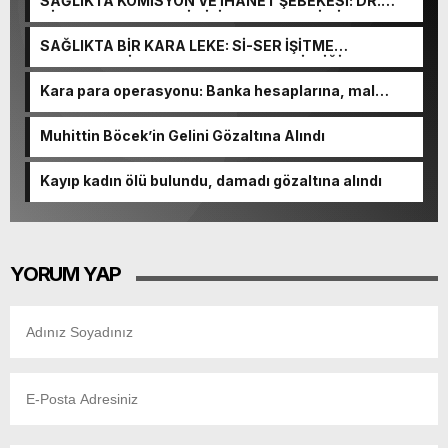
SAĞLIKTA KOMİSYON VE İHANET ŞEBEKESİ: DR.
NİHAT URUÇ VE SEMİH İŞİTME MERKEZİ’NİN SGK
VURGUNU!
SAĞLIKTA BİR KARA LEKE: Sİ-SER İŞİTME
MERKEZLERİ VE MODERN UMUT TACİRLİĞİ
Kara para operasyonu: Banka hesaplarına, mal
varlıklarına el konuldu
Muhittin Böcek’in Gelini Gözaltına Alındı
Kayıp kadın ölü bulundu, damadı gözaltına alındı
YORUM YAP