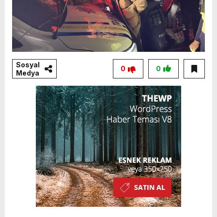
Sosyal
0
0
Medya