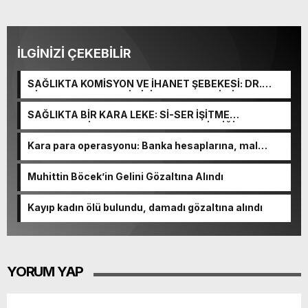
İLGİNİZİ ÇEKEBİLİR
SAĞLIKTA KOMİSYON VE İHANET ŞEBEKESİ: DR.
NİHAT URUÇ VE SEMİH İŞİTME MERKEZİ’NİN SGK
VURGUNU!
SAĞLIKTA BİR KARA LEKE: Sİ-SER İŞİTME
MERKEZLERİ VE MODERN UMUT TACİRLİĞİ
Kara para operasyonu: Banka hesaplarına, mal
varlıklarına el konuldu
Muhittin Böcek’in Gelini Gözaltına Alındı
Kayıp kadın ölü bulundu, damadı gözaltına alındı
YORUM YAP