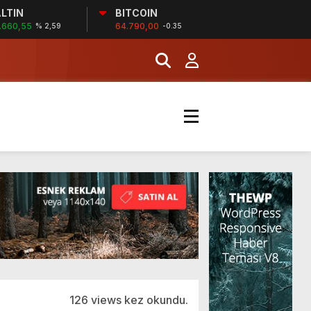
LTIN
BITCOIN
MERKEZİ’NİN SGK
.660,55
64.790,00
% 2,59
-0.35
İĞİ
şladı
MERKEZİ’NİN SGK
126 views kez okundu.