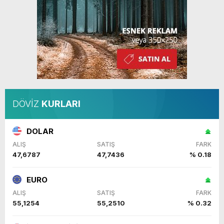
DÖVİZ
KURLARI
DOLAR
ALIŞ
SATIŞ
FARK
47,6787
47,7436
% 0.18
EURO
ALIŞ
SATIŞ
FARK
55,1254
55,2510
% 0.32