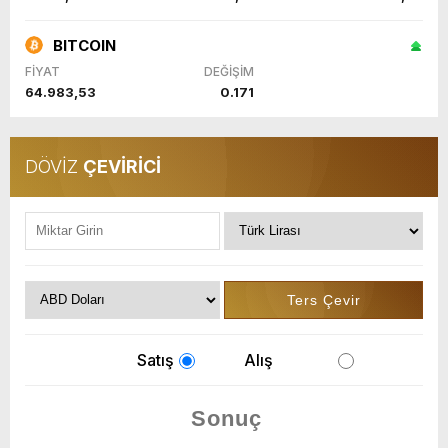
BITCOIN
FİYAT
DEĞİŞİM
64.983,53
0.171
DÖVİZ
ÇEVİRİCİ
Satış
Alış