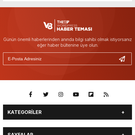
Günün önemli haberlerinden anında bilgi sahibi olmak istiyorsanız
eğer haber bültenine üye olun.
KATEGORİLER
BURÇLAR
CANLI BORSA
SAYFALAR