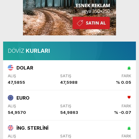
DÖVİZ
KURLARI
DOLAR
ALIŞ
SATIŞ
FARK
47,5855
47,5988
% 0.05
EURO
ALIŞ
SATIŞ
FARK
54,9570
54,9863
% -0.07
İNG. STERLİNİ
ALIŞ
SATIŞ
FARK