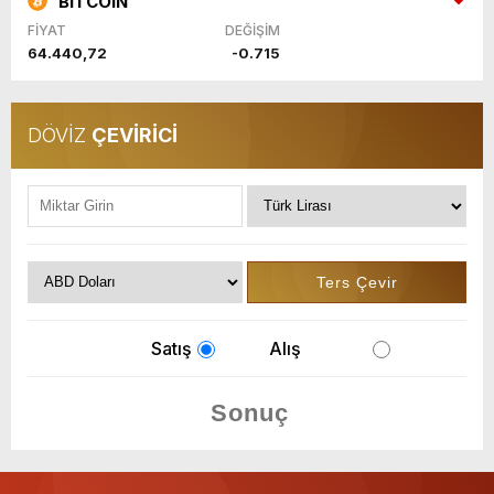
BITCOIN
FİYAT
DEĞİŞİM
64.440,72
-0.715
DÖVİZ
ÇEVİRİCİ
Satış
Alış