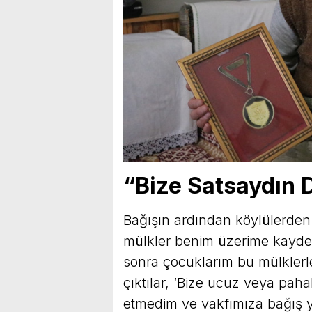
“Bize Satsaydın 
Bağışın ardından köylülerden t
mülkler benim üzerime kayded
sonra çocuklarım bu mülklerl
çıktılar, ‘Bize ucuz veya paha
etmedim ve vakfımıza bağış 