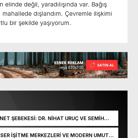
n elinde değil, yaradılışında var. Bağış
 mahallede dışlandım. Çevremle ilişkimi
lu bir şekilde yaşıyorum.
ET ŞEBEKESİ: DR. NİHAT URUÇ VE SEMİH
URGUNU!
İ-SER İŞİTME MERKEZLERİ VE MODERN UMUT