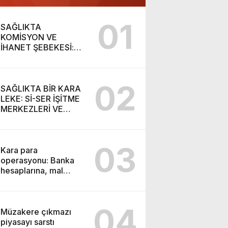
01
SAĞLIKTA
KOMİSYON VE
İHANET ŞEBEKESİ:
DR. NİHAT URUÇ VE
SEMİH İŞİTME
MERKEZİ’NİN SGK
02
VURGUNU!
SAĞLIKTA BİR KARA
LEKE: Sİ-SER İŞİTME
MERKEZLERİ VE
MODERN UMUT
TACİRLİĞİ
03
Kara para
operasyonu: Banka
hesaplarına, mal
varlıklarına el konuldu
04
Müzakere çıkmazı
piyasayı sarstı