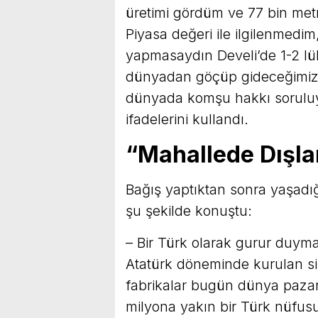
üretimi gördüm ve 77 bin metr
Piyasa değeri ile ilgilenmedim
yapmasaydın Develi’de 1-2 lük
dünyadan göçüp gideceğimiz iç
dünyada komşu hakkı soruluy
ifadelerini kullandı.
“Mahallede Dışl
Bağış yaptıktan sonra yaşadığ
şu şekilde konuştu:
– Bir Türk olarak gurur duyma
Atatürk döneminde kurulan sil
fabrikalar bugün dünya pazar
milyona yakın bir Türk nüfus