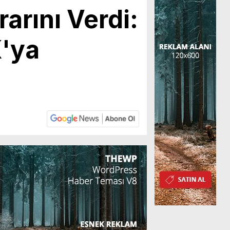
arını Verdi:
K'ya