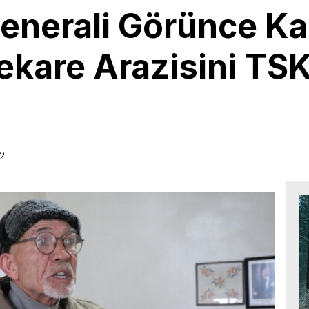
enerali Görünce Kar
ekare Arazisini TS
2