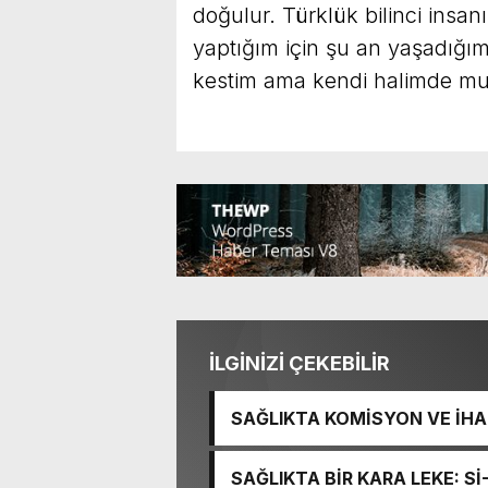
doğulur. Türklük bilinci insanı
yaptığım için şu an yaşadığım
kestim ama kendi halimde mut
İLGİNİZİ ÇEKEBİLİR
SAĞLIKTA KOMİSYON VE İHAN
İŞİTME MERKEZİ’NİN SGK V
SAĞLIKTA BİR KARA LEKE: S