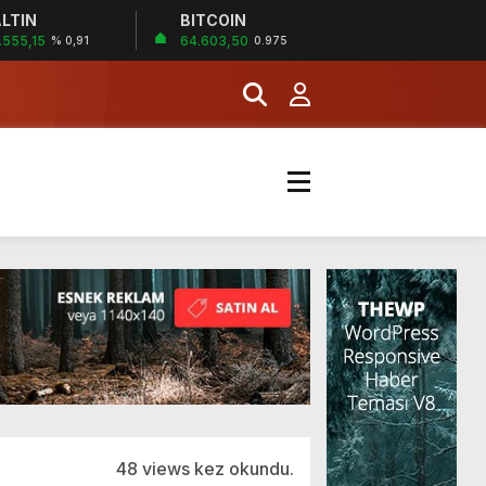
LTIN
BITCOIN
İĞİ
.555,15
64.603,50
% 0,91
0.975
şladı
MERKEZİ’NİN SGK
48 views kez okundu.