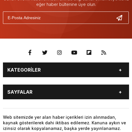
eğer haber bültenine üye olun.
KATEGORİLER
BURÇLAR
CANLI BORSA
SAYFALAR
CANLI SONUÇLAR
CANLI TV
COVID-19
FİKSTÜR
BURÇLAR
CANLI BORSA
FİRMA EKLE
FİRMA REHBERİ
CANLI SONUÇLAR
CANLI TV
Web sitemizde yer alan haber içerikleri izin alınmadan,
GAZETE OKU
GAZETELER
kaynak gösterilerek dahi iktibas edilemez. Kanuna aykırı ve
COVID-19
FİKSTÜR
HABER GÖNDER
HAVA DURUMU
izinsiz olarak kopyalanamaz, başka yerde yayınlanamaz.
FİRMA EKLE
FİRMA REHBERİ