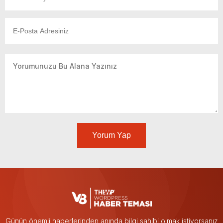
Yorum Yap
Günün önemli haberlerinden anında bilgi sahibi olmak istiyorsanız