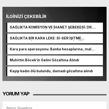
İLGİNİZİ ÇEKEBİLİR
SAĞLIKTA KOMİSYON VE İHANET ŞEBEKESİ: DR.
NİHAT URUÇ VE SEMİH İŞİTME MERKEZİ’NİN SGK
VURGUNU!
SAĞLIKTA BİR KARA LEKE: Sİ-SER İŞİTME
MERKEZLERİ VE MODERN UMUT TACİRLİĞİ
Kara para operasyonu: Banka hesaplarına, mal
varlıklarına el konuldu
Muhittin Böcek’in Gelini Gözaltına Alındı
Kayıp kadın ölü bulundu, damadı gözaltına alındı
YORUM YAP