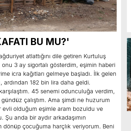
KAFATI BU MU?'
duriyet atlattığını dile getiren Kurtuluş
nu 3 ay sigortalı gösterdim, eşimin haberi
e icra kağıtları gelmeye başladı. İlk gelen
, ardından 182 bin lira daha geldi.
 karşılaştım. 45 senemi odunculuğa verdim,
 gündüz çalıştım. Ama şimdi ne huzurum
ır evli olduğum eşimle aram bozuldu ve
. Şu anda bir aydır arkadaşımın
 dönüp çocuğuma harçlık veriyorum. Beni