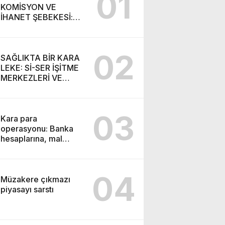
01
KOMİSYON VE
İHANET ŞEBEKESİ:
DR. NİHAT URUÇ VE
SEMİH İŞİTME
MERKEZİ’NİN SGK
02
VURGUNU!
SAĞLIKTA BİR KARA
LEKE: Sİ-SER İŞİTME
MERKEZLERİ VE
MODERN UMUT
TACİRLİĞİ
03
Kara para
operasyonu: Banka
hesaplarına, mal
varlıklarına el konuldu
04
Müzakere çıkmazı
piyasayı sarstı