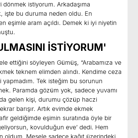
eri dönmek istiyorum. Arkadaşıma
ik, işte bu duruma neden oldu. En
n eşimle aram açıldı. Demek ki iyi niyetin
nuştu.
LMASINI İSTİYORUM'
dele ettiğini söyleyen Gümüş, “Arabamıza ve
Ekmek teknem elimden alındı. Kendime ceza
i yapmadım. Tek isteğim bu sorunun
nmek. Paramda gözüm yok, sadece yuvamı
da gelen kişi, durumu çözüp haczi
tekrar barışır. Artık evimde ekmek
fir geldiğimde eşimin suratında öyle bir
 geliyorsun, kovulduğun eve’ dedi. Hem
 oldum. Mesele sadece kağıt üzerindeki