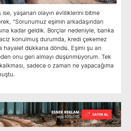
e, yaşanan olayın evliliklerini bitme
ederek, “Sorunumuz eşimin arkadaşından
ına kadar geldik. Borçlar nedeniyle, banka
haciz konulmuş durumda, kredi çekemez
a hayalet dükkana döndü. Eşimi şu an
eden onu geri almayı düşünmüyorum. Tek
an kalkması, sadece o zaman ne yapacağıma
nuştu.