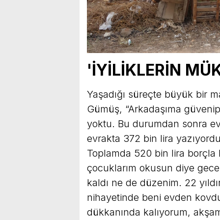
'İYİLİKLERİN MÜ
Yaşadığı süreçte büyük bir mağ
Gümüş, “Arkadaşıma güvenip o
yoktu. Bu durumdan sonra evim
evrakta 372 bin lira yazıyordu
Toplamda 520 bin lira borçla
çocuklarım okusun diye gece
kaldı ne de düzenim. 22 yıld
nihayetinde beni evden kovdu
dükkanında kalıyorum, akşam