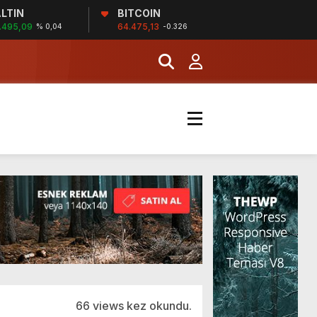
LTIN
BITCOIN
İĞİ
.495,09
64.475,13
% 0,04
-0.326
şladı
MERKEZİ’NİN SGK
66 views kez okundu.