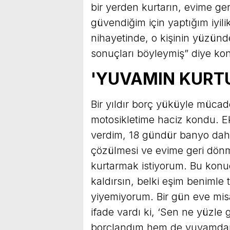
bir yerden kurtarın, evime g
güvendiğim için yaptığım iyil
nihayetinde, o kişinin yüzünde
sonuçları böyleymiş” diye ko
'YUVAMIN KURTU
Bir yıldır borç yüküyle müca
motosikletime haciz kondu. 
verdim, 18 gündür banyo dah
çözülmesi ve evime geri dö
kurtarmak istiyorum. Bu konu
kaldırsın, belki eşim benimle 
yiyemiyorum. Bir gün eve misa
ifade vardı ki, ‘Sen ne yüzle
borçlandım hem de yuvamdan