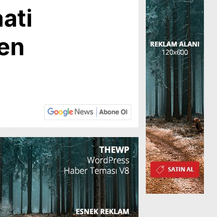
ati
den