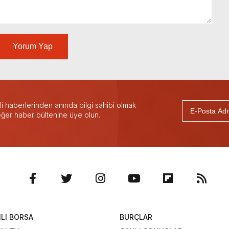
Yorum Yap
 haberlerinden anında bilgi sahibi olmak
 eğer haber bültenine üye olun.
LI BORSA
BURÇLAR