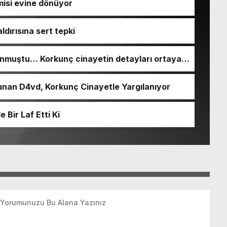
isi evine dönüyor
ldırısına sert tepki
nmuştu… Korkunç cinayetin detayları ortaya
nan D4vd, Korkunç Cinayetle Yargılanıyor
Bir Laf Etti Ki