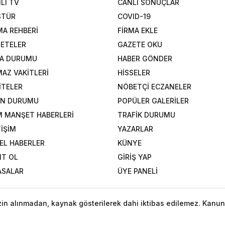
LI TV
CANLI SONUÇLAR
STÜR
COVID-19
MA REHBERİ
FİRMA EKLE
ETELER
GAZETE OKU
A DURUMU
HABER GÖNDER
AZ VAKİTLERİ
HİSSELER
İTELER
NÖBETÇİ ECZANELER
AN DURUMU
POPÜLER GALERİLER
 MANŞET HABERLERİ
TRAFİK DURUMU
TİŞİM
YAZARLAR
EL HABERLER
KÜNYE
IT OL
GİRİŞ YAP
ASALAR
ÜYE PANELİ
izin alınmadan, kaynak gösterilerek dahi iktibas edilemez. Kanun