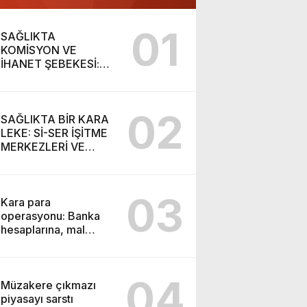
01
SAĞLIKTA
KOMİSYON VE
İHANET ŞEBEKESİ:
DR. NİHAT URUÇ VE
SEMİH İŞİTME
MERKEZİ’NİN SGK
02
VURGUNU!
SAĞLIKTA BİR KARA
LEKE: Sİ-SER İŞİTME
MERKEZLERİ VE
MODERN UMUT
TACİRLİĞİ
03
Kara para
operasyonu: Banka
hesaplarına, mal
varlıklarına el konuldu
04
Müzakere çıkmazı
piyasayı sarstı