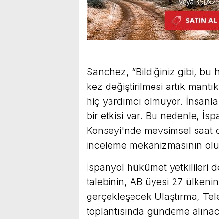
Sanchez, “Bildiğiniz gibi, bu h
kez değiştirilmesi artık mantı
hiç yardımcı olmuyor. İnsanla
bir etkisi var. Bu nedenle, İ
Konseyi'nde mevsimsel saat değ
inceleme mekanizmasının oluş
İspanyol hükümet yetkilileri de
talebinin, AB üyesi 27 ülkeni
gerçekleşecek Ulaştırma, Tel
toplantısında gündeme alına