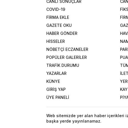
CANLI SONUÇLAR
CAN
COVID-19
FİK
FİRMA EKLE
FİR
GAZETE OKU
GAZ
HABER GÖNDER
HAV
HİSSELER
NAM
NÖBETÇİ ECZANELER
PAR
POPÜLER GALERİLER
PU
TRAFİK DURUMU
TÜM
YAZARLAR
İLE
KÜNYE
YER
GİRİŞ YAP
KAY
ÜYE PANELİ
PİY
Web sitemizde yer alan haber içerikleri 
başka yerde yayınlanamaz.