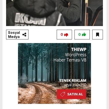
Sosyal
0
0
Medya