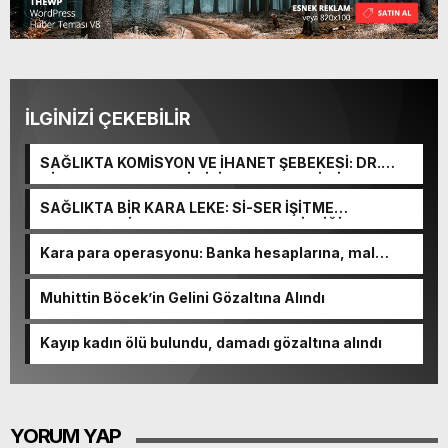
İLGİNİZİ ÇEKEBİLİR
SAĞLIKTA KOMİSYON VE İHANET ŞEBEKESİ: DR.
NİHAT URUÇ VE SEMİH İŞİTME MERKEZİ’NİN SGK
VURGUNU!
SAĞLIKTA BİR KARA LEKE: Sİ-SER İŞİTME
MERKEZLERİ VE MODERN UMUT TACİRLİĞİ
Kara para operasyonu: Banka hesaplarına, mal
varlıklarına el konuldu
Muhittin Böcek’in Gelini Gözaltına Alındı
Kayıp kadın ölü bulundu, damadı gözaltına alındı
YORUM YAP