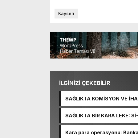
Kayseri
İLGİNİZİ ÇEKEBİLİR
SAĞLIKTA KOMİSYON VE İHAN
İŞİTME MERKEZİ’NİN SGK V
SAĞLIKTA BİR KARA LEKE: S
TACİRLİĞİ
Kara para operasyonu: Banka h