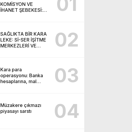
01
KOMİSYON VE
İHANET ŞEBEKESİ:
DR. NİHAT URUÇ VE
SEMİH İŞİTME
MERKEZİ’NİN SGK
02
VURGUNU!
SAĞLIKTA BİR KARA
LEKE: Sİ-SER İŞİTME
MERKEZLERİ VE
MODERN UMUT
TACİRLİĞİ
03
Kara para
operasyonu: Banka
hesaplarına, mal
varlıklarına el konuldu
04
Müzakere çıkmazı
piyasayı sarstı