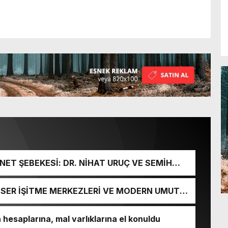
ET ŞEBEKESİ: DR. NİHAT URUÇ VE SEMİH
URGUNU!
İ-SER İŞİTME MERKEZLERİ VE MODERN UMUT
esaplarına, mal varlıklarına el konuldu