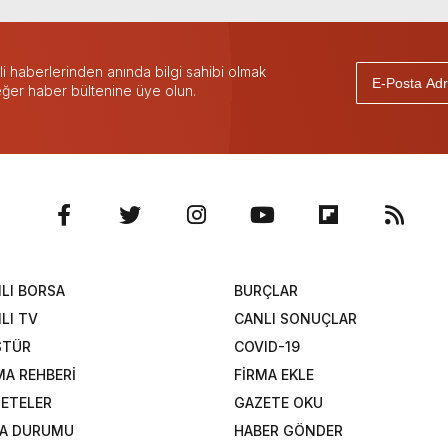
 haberlerinden anında bilgi sahibi olmak
 eğer haber bültenine üye olun.
LI BORSA
BURÇLAR
LI TV
CANLI SONUÇLAR
STÜR
COVID-19
MA REHBERİ
FİRMA EKLE
ETELER
GAZETE OKU
A DURUMU
HABER GÖNDER