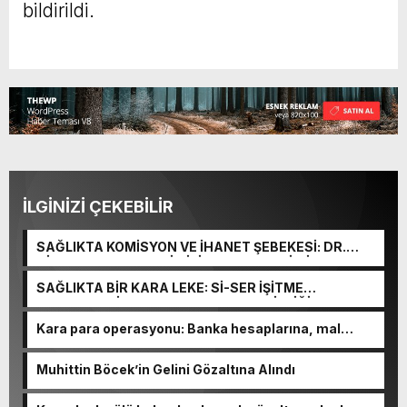
bildirildi.
İLGİNİZİ ÇEKEBİLİR
SAĞLIKTA KOMİSYON VE İHANET ŞEBEKESİ: DR.
NİHAT URUÇ VE SEMİH İŞİTME MERKEZİ’NİN SGK
VURGUNU!
SAĞLIKTA BİR KARA LEKE: Sİ-SER İŞİTME
MERKEZLERİ VE MODERN UMUT TACİRLİĞİ
Kara para operasyonu: Banka hesaplarına, mal
varlıklarına el konuldu
Muhittin Böcek’in Gelini Gözaltına Alındı