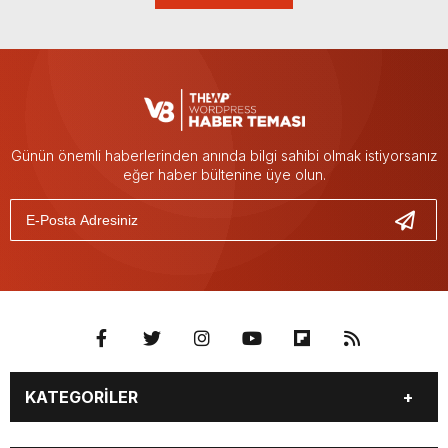
Günün önemli haberlerinden anında bilgi sahibi olmak istiyorsanız
eğer haber bültenine üye olun.
KATEGORİLER
BURÇLAR
CANLI BORSA