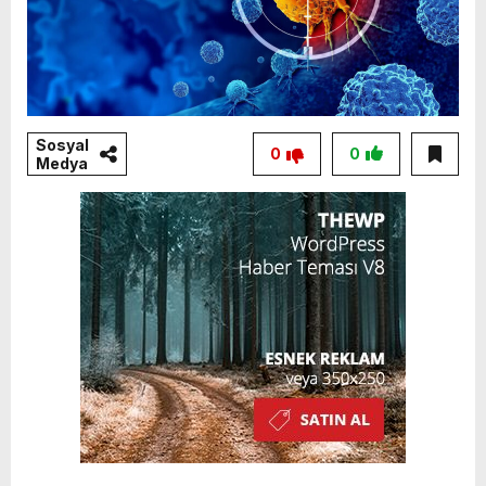
Sosyal
0
0
Medya