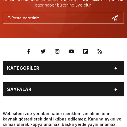
eğer haber bültenine üye olun.
KATEGORİLER
BURÇLAR
CANLI BORSA
SAYFALAR
CANLI SONUÇLAR
CANLI TV
COVID-19
FİKSTÜR
BURÇLAR
CANLI BORSA
FİRMA EKLE
FİRMA REHBERİ
CANLI SONUÇLAR
CANLI TV
Web sitemizde yer alan haber içerikleri izin alınmadan,
GAZETE OKU
GAZETELER
kaynak gösterilerek dahi iktibas edilemez. Kanuna aykırı ve
COVID-19
FİKSTÜR
HABER GÖNDER
HAVA DURUMU
izinsiz olarak kopyalanamaz, başka yerde yayınlanamaz.