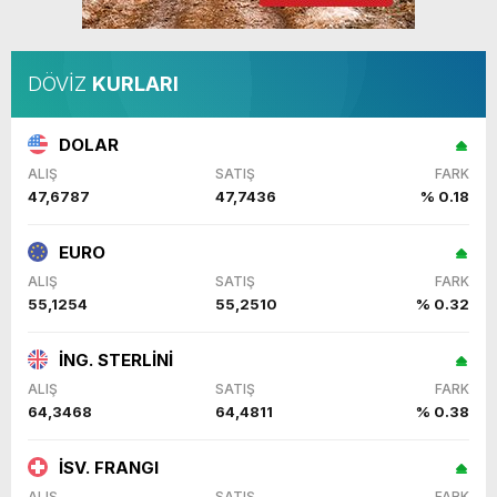
DÖVİZ
KURLARI
DOLAR
ALIŞ
SATIŞ
FARK
47,6787
47,7436
% 0.18
EURO
ALIŞ
SATIŞ
FARK
55,1254
55,2510
% 0.32
İNG. STERLİNİ
ALIŞ
SATIŞ
FARK
64,3468
64,4811
% 0.38
İSV. FRANGI
ALIŞ
SATIŞ
FARK