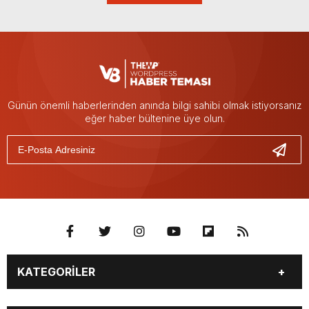
Günün önemli haberlerinden anında bilgi sahibi olmak istiyorsanız
eğer haber bültenine üye olun.
KATEGORİLER
BURÇLAR
CANLI BORSA