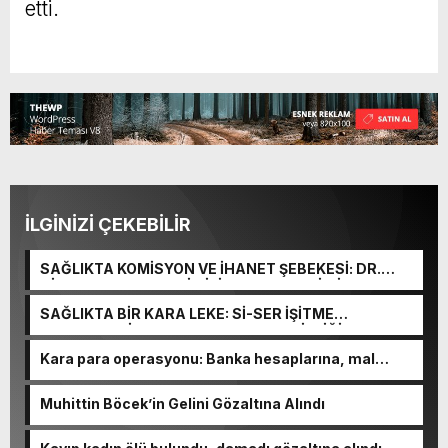
etti.
İLGİNİZİ ÇEKEBİLİR
SAĞLIKTA KOMİSYON VE İHANET ŞEBEKESİ: DR.
NİHAT URUÇ VE SEMİH İŞİTME MERKEZİ’NİN SGK
VURGUNU!
SAĞLIKTA BİR KARA LEKE: Sİ-SER İŞİTME
MERKEZLERİ VE MODERN UMUT TACİRLİĞİ
Kara para operasyonu: Banka hesaplarına, mal
varlıklarına el konuldu
Muhittin Böcek’in Gelini Gözaltına Alındı