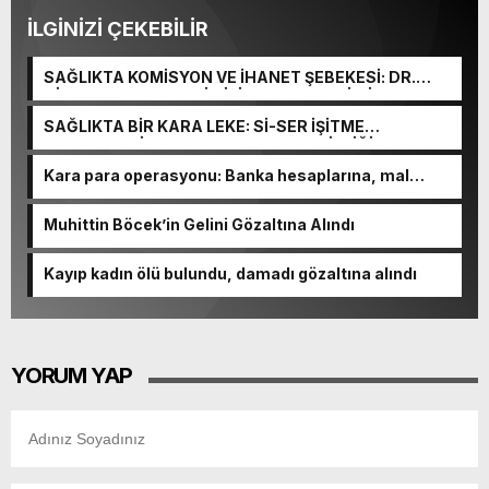
İLGİNİZİ ÇEKEBİLİR
SAĞLIKTA KOMİSYON VE İHANET ŞEBEKESİ: DR.
NİHAT URUÇ VE SEMİH İŞİTME MERKEZİ’NİN SGK
VURGUNU!
SAĞLIKTA BİR KARA LEKE: Sİ-SER İŞİTME
MERKEZLERİ VE MODERN UMUT TACİRLİĞİ
Kara para operasyonu: Banka hesaplarına, mal
varlıklarına el konuldu
Muhittin Böcek’in Gelini Gözaltına Alındı
Kayıp kadın ölü bulundu, damadı gözaltına alındı
YORUM YAP