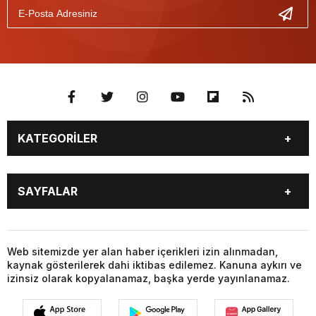
KATEGORİLER
BURÇLAR
CANLI BORSA
SAYFALAR
CANLI SONUÇLAR
CANLI TV
COVID-19
FİKSTÜR
BURÇLAR
CANLI BORSA
FİRMA EKLE
FİRMA REHBERİ
CANLI SONUÇLAR
CANLI TV
Web sitemizde yer alan haber içerikleri izin alınmadan,
GAZETE OKU
GAZETELER
kaynak gösterilerek dahi iktibas edilemez. Kanuna aykırı ve
COVID-19
FİKSTÜR
HABER GÖNDER
HAVA DURUMU
izinsiz olarak kopyalanamaz, başka yerde yayınlanamaz.
FİRMA EKLE
FİRMA REHBERİ
HİSSELER
NAMAZ VAKİTLERİ
GAZETE OKU
GAZETELER
NÖBETÇİ ECZANELER
PARİTELER