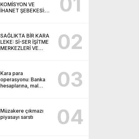
01
KOMİSYON VE
İHANET ŞEBEKESİ:
DR. NİHAT URUÇ VE
SEMİH İŞİTME
MERKEZİ’NİN SGK
02
VURGUNU!
SAĞLIKTA BİR KARA
LEKE: Sİ-SER İŞİTME
MERKEZLERİ VE
MODERN UMUT
TACİRLİĞİ
03
Kara para
operasyonu: Banka
hesaplarına, mal
varlıklarına el konuldu
04
Müzakere çıkmazı
piyasayı sarstı