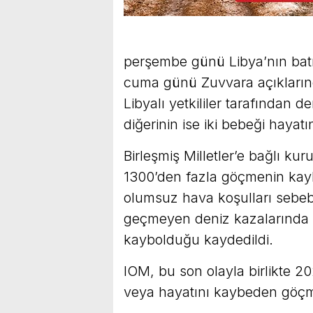
perşembe günü Libya’nın batı
cuma günü Zuvvara açıklarınd
Libyalı yetkililer tarafından d
diğerinin ise iki bebeği hayatı
Birleşmiş Milletler’e bağlı ku
1300’den fazla göçmenin kayb
olumsuz hava koşulları sebeb
geçmeyen deniz kazalarında e
kaybolduğu kaydedildi.
IOM, bu son olayla birlikte 2
veya hayatını kaybeden göçme