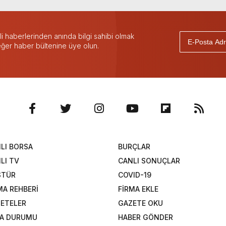
 haberlerinden anında bilgi sahibi olmak
 eğer haber bültenine üye olun.
LI BORSA
BURÇLAR
LI TV
CANLI SONUÇLAR
STÜR
COVID-19
MA REHBERİ
FİRMA EKLE
ETELER
GAZETE OKU
A DURUMU
HABER GÖNDER