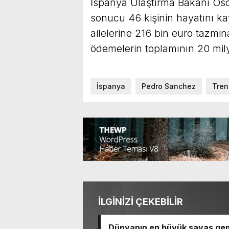
İspanya Ulaştırma Bakanı Osca
sonucu 46 kişinin hayatını kay
ailelerine 216 bin euro tazmi
ödemelerin toplamının 20 mil
İspanya
Pedro Sanchez
Tren
İLGİNİZİ ÇEKEBİLİR
Dünyanın en büyük savaş gem