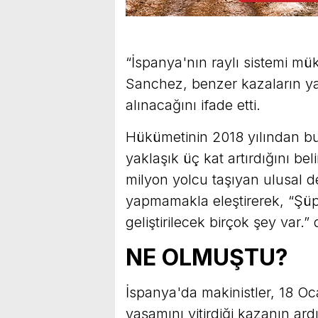
“İspanya'nın raylı sistemi mü
Sanchez, benzer kazaların ya
alınacağını ifade etti.
Hükümetinin 2018 yılından bu 
yaklaşık üç kat artırdığını be
milyon yolcu taşıyan ulusal d
yapmamakla eleştirerek, “Şüp
geliştirilecek birçok şey var.” 
NE OLMUŞTU?
İspanya'da makinistler, 18 O
yaşamını yitirdiği kazanın ard