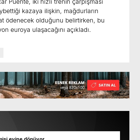
r Puente, iki hızlı trenin çarpışması
bettiği kazaya ilişkin, mağdurların
nat ödenecek olduğunu belirtirken, bu
yon euroya ulaşacağını açıkladı.
isi evine dönüyor