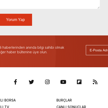
Yorum Yap
 haberlerinden anında bilgi sahibi olmak
 eğer haber bültenine üye olun.
LI BORSA
BURÇLAR
LI TV
CANLI SONUÇLAR