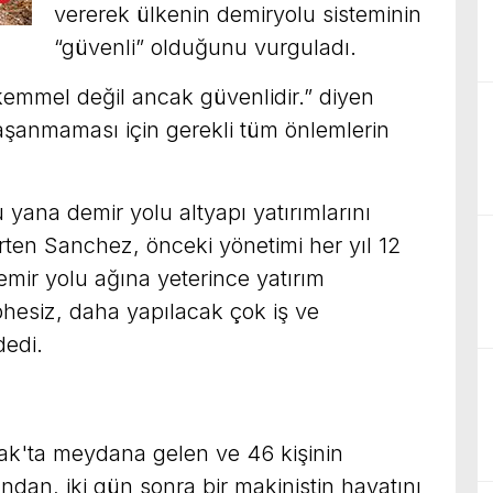
vererek ülkenin demiryolu sisteminin
“güvenli” olduğunu vurguladı.
kemmel değil ancak güvenlidir.” diyen
şanmaması için gerekli tüm önlemlerin
yana demir yolu altyapı yatırımlarını
lirten Sanchez, önceki yönetimi her yıl 12
emir yolu ağına yeterince yatırım
hesiz, daha yapılacak çok iş ve
dedi.
cak'ta meydana gelen ve 46 kişinin
ından, iki gün sonra bir makinistin hayatını