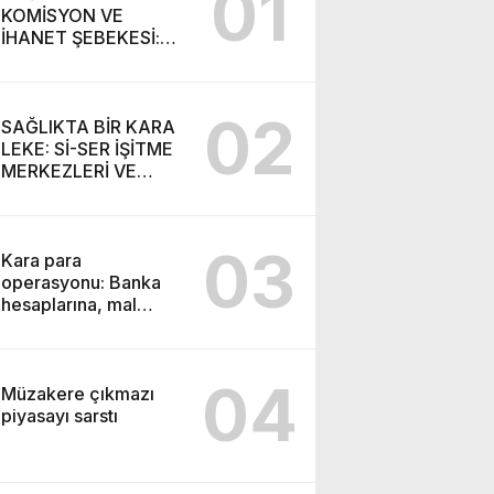
01
KOMİSYON VE
İHANET ŞEBEKESİ:
DR. NİHAT URUÇ VE
SEMİH İŞİTME
MERKEZİ’NİN SGK
02
VURGUNU!
SAĞLIKTA BİR KARA
LEKE: Sİ-SER İŞİTME
MERKEZLERİ VE
MODERN UMUT
TACİRLİĞİ
03
Kara para
operasyonu: Banka
hesaplarına, mal
varlıklarına el konuldu
04
Müzakere çıkmazı
piyasayı sarstı