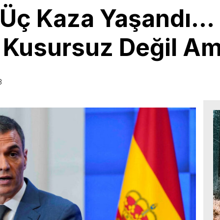
a Üç Kaza Yaşandı…
z Kusursuz Değil Am
3