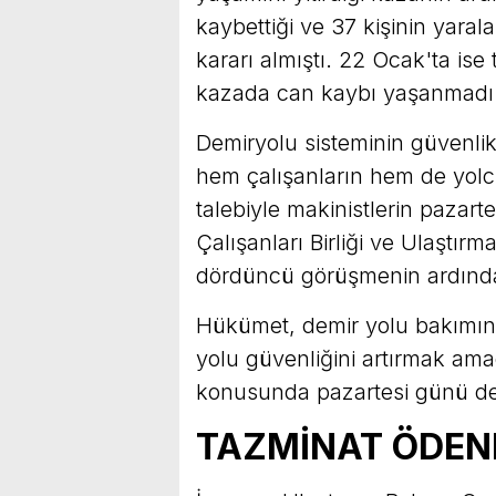
kaybettiği ve 37 kişinin yara
kararı almıştı. 22 Ocak'ta ise 
kazada can kaybı yaşanmadı
Demiryolu sisteminin güvenli
hem çalışanların hem de yolcu
talebiyle makinistlerin pazart
Çalışanları Birliği ve Ulaştırm
dördüncü görüşmenin ardından
Hükümet, demir yolu bakımını
yolu güvenliğini artırmak amac
konusunda pazartesi günü dem
TAZMİNAT ÖDEN