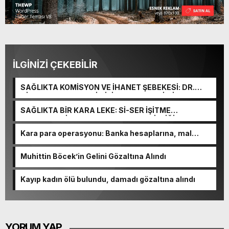
İLGİNİZİ ÇEKEBİLİR
SAĞLIKTA KOMİSYON VE İHANET ŞEBEKESİ: DR.
NİHAT URUÇ VE SEMİH İŞİTME MERKEZİ’NİN SGK
VURGUNU!
SAĞLIKTA BİR KARA LEKE: Sİ-SER İŞİTME
MERKEZLERİ VE MODERN UMUT TACİRLİĞİ
Kara para operasyonu: Banka hesaplarına, mal
varlıklarına el konuldu
Muhittin Böcek’in Gelini Gözaltına Alındı
Kayıp kadın ölü bulundu, damadı gözaltına alındı
YORUM YAP