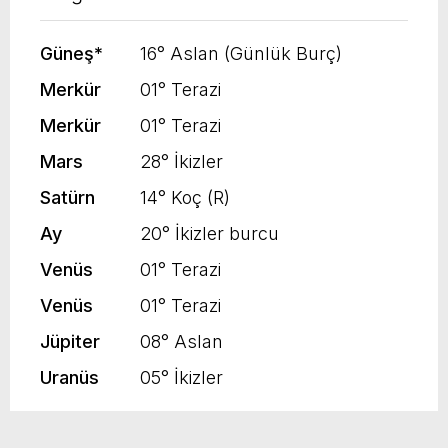
Güneş
*
16° Aslan (Günlük Burç)
Merkür
01° Terazi
Merkür
01° Terazi
Mars
28° İkizler
Satürn
14° Koç (R)
Ay
20° İkizler burcu
Venüs
01° Terazi
Venüs
01° Terazi
Jüpiter
08° Aslan
Uranüs
05° İkizler