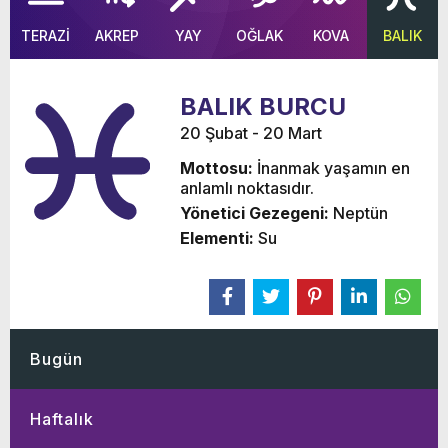
TERAZİ
AKREP
YAY
OĞLAK
KOVA
BALIK
BALIK BURCU
20 Şubat - 20 Mart
Mottosu:
İnanmak yaşamın en
anlamlı noktasıdır.
Yönetici Gezegeni:
Neptün
Elementi:
Su
Bugün
Haftalık