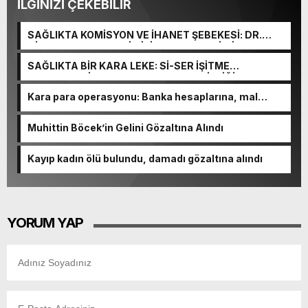
İLGİNİZİ ÇEKEBİLİR
SAĞLIKTA KOMİSYON VE İHANET ŞEBEKESİ: DR.
NİHAT URUÇ VE SEMİH İŞİTME MERKEZİ’NİN SGK
VURGUNU!
SAĞLIKTA BİR KARA LEKE: Sİ-SER İŞİTME
MERKEZLERİ VE MODERN UMUT TACİRLİĞİ
Kara para operasyonu: Banka hesaplarına, mal
varlıklarına el konuldu
Muhittin Böcek’in Gelini Gözaltına Alındı
Kayıp kadın ölü bulundu, damadı gözaltına alındı
YORUM YAP