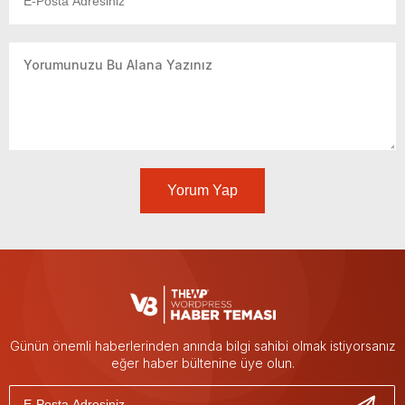
Yorum Yap
Günün önemli haberlerinden anında bilgi sahibi olmak istiyorsanız
eğer haber bültenine üye olun.