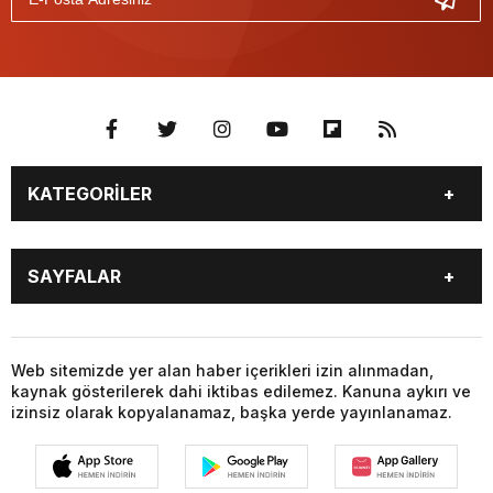
KATEGORİLER
BURÇLAR
CANLI BORSA
SAYFALAR
CANLI SONUÇLAR
CANLI TV
COVID-19
FİKSTÜR
BURÇLAR
CANLI BORSA
FİRMA EKLE
FİRMA REHBERİ
CANLI SONUÇLAR
CANLI TV
Web sitemizde yer alan haber içerikleri izin alınmadan,
GAZETE OKU
GAZETELER
kaynak gösterilerek dahi iktibas edilemez. Kanuna aykırı ve
COVID-19
FİKSTÜR
HABER GÖNDER
HAVA DURUMU
izinsiz olarak kopyalanamaz, başka yerde yayınlanamaz.
FİRMA EKLE
FİRMA REHBERİ
HİSSELER
NAMAZ VAKİTLERİ
GAZETE OKU
GAZETELER
NÖBETÇİ ECZANELER
PARİTELER
HABER GÖNDER
HAVA DURUMU