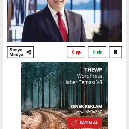
Sosyal
0
0
Medya