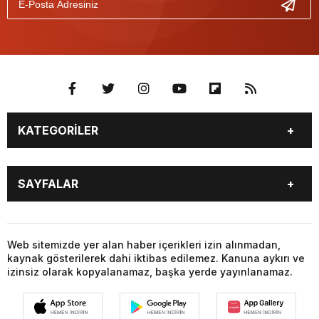
KATEGORİLER
BURÇLAR
CANLI BORSA
SAYFALAR
CANLI SONUÇLAR
CANLI TV
COVID-19
FİKSTÜR
BURÇLAR
CANLI BORSA
FİRMA EKLE
FİRMA REHBERİ
CANLI SONUÇLAR
CANLI TV
Web sitemizde yer alan haber içerikleri izin alınmadan,
GAZETE OKU
GAZETELER
kaynak gösterilerek dahi iktibas edilemez. Kanuna aykırı ve
COVID-19
FİKSTÜR
HABER GÖNDER
HAVA DURUMU
izinsiz olarak kopyalanamaz, başka yerde yayınlanamaz.
FİRMA EKLE
FİRMA REHBERİ
HİSSELER
NAMAZ VAKİTLERİ
GAZETE OKU
GAZETELER
NÖBETÇİ ECZANELER
PARİTELER
HABER GÖNDER
HAVA DURUMU