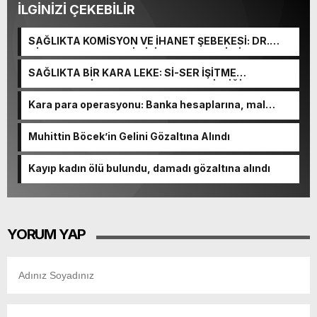
İLGİNİZİ ÇEKEBİLİR
SAĞLIKTA KOMİSYON VE İHANET ŞEBEKESİ: DR.
NİHAT URUÇ VE SEMİH İŞİTME MERKEZİ’NİN SGK
VURGUNU!
SAĞLIKTA BİR KARA LEKE: Sİ-SER İŞİTME
MERKEZLERİ VE MODERN UMUT TACİRLİĞİ
Kara para operasyonu: Banka hesaplarına, mal
varlıklarına el konuldu
Muhittin Böcek’in Gelini Gözaltına Alındı
Kayıp kadın ölü bulundu, damadı gözaltına alındı
YORUM YAP