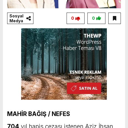
Sosyal
0
0
Medya
MAHİR BAĞIŞ / NEFES
704
yıl hapis cezası istenen Aziz İhsan