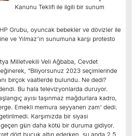
Kanunu Teklifi ile ilgili bir sunum
HP Grubu, oyuncak bebekler ve dövizler ile
fine ve Yılmaz'ın sunumuna karşı protesto
a Milletvekili Veli Ağbaba, Cevdet
ğinerek, “Biliyorsunuz 2023 seçimlerinde
 birçok vaatlerde bulundu. Ne dedi?
endi. Bu hala televizyonlarda duruyor.
 başlangıç ayısı taşınmaz mağdurlara kadro,
erge. Emekli memura seyyanen zam' dedi.
getirilmedi. Karşımızda bir siyasi
er geçen gün daha kötü bir duruma gidiyor.
ret dört buçuk altın ederken, şu anda 2,5