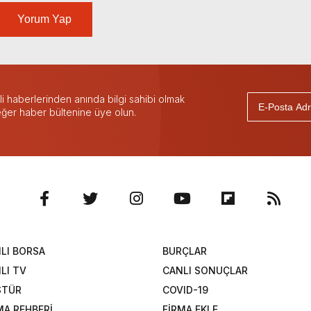
Yorum Yap
 haberlerinden anında bilgi sahibi olmak
 eğer haber bültenine üye olun.
LI BORSA
BURÇLAR
LI TV
CANLI SONUÇLAR
STÜR
COVID-19
MA REHBERİ
FİRMA EKLE