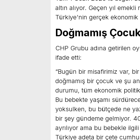
altın alıyor. Geçen yıl emekli 
Türkiye'nin gerçek ekonomik d
Doğmamış Çocuk 1
CHP Grubu adına getirilen o
ifade etti:
“Bugün bir misafirimiz var, b
doğmamış bir çocuk ve şu and
durumu, tüm ekonomik politi
Bu bebekte yaşamı sürdürecek
yoksulken, bu bütçede ne yazı
bir şey gündeme gelmiyor. 40 
ayrılıyor ama bu bebekle ilgi
Türkiye adeta bir çete cumhuri