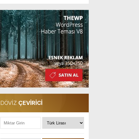
DÖVİZ
ÇEVİRİCİ