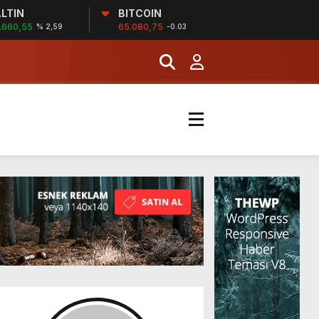
LTIN
BITCOIN
İĞİ
.660,55
65.080,75
% 2,59
-0.03
şladı
MERKEZİ’NİN SGK