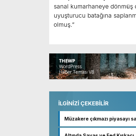
sanal kumarhaneye dönmüş d
uyuşturucu batağına saplanmı
olmuş.”
İLGİNİZİ ÇEKEBİLİR
Müzakere çıkmazı piyasayı sa
Altında Savaş ve Fed Kıskacı