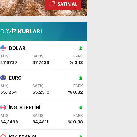
DÖVİZ
KURLARI
DOLAR
ALIŞ
SATIŞ
FARK
47,6787
47,7436
% 0.18
EURO
ALIŞ
SATIŞ
FARK
55,1254
55,2510
% 0.32
İNG. STERLİNİ
ALIŞ
SATIŞ
FARK
64,3468
64,4811
% 0.38