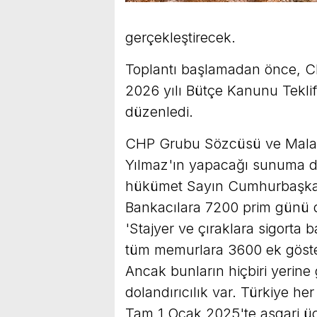
gerçekleştirecek.
Toplantı başlamadan önce, C
2026 yılı Bütçe Kanunu Tekli
düzenledi.
CHP Grubu Sözcüsü ve Malaty
Yılmaz'ın yapacağı sunuma de
hükümet Sayın Cumhurbaşkanı
Bankacılara 7200 prim günü d
'Stajyer ve çıraklara sigorta
tüm memurlara 3600 ek göst
Ancak bunların hiçbiri yerine 
dolandırıcılık var. Türkiye h
Tam 1 Ocak 2025'te asgari üc